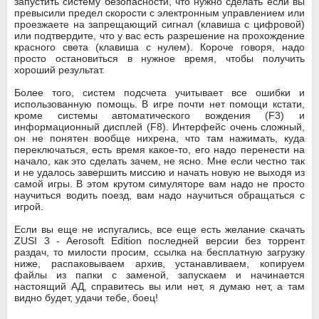
запустить систему безопасности, что нужно cделать если вы
превысили предел скорости с электронным управлением или
проезжаете на запрещающий сигнал (клавиша с цифровой)
или подтвердите, что у вас есть разрешение на прохождение
красного света (клавиша с нулем). Короче говоря, надо
просто остановиться в нужное время, чтобы получить
хороший результат.
Более того, систем подсчета учитывает все ошибки и
использованную помощь. В игре почти нет помощи кстати,
кроме системы автоматического вождения (F3) и
информационный дисплей (F8). Интерфейс очень сложный,
он не понятен вообще нихрена, что там нажимать, куда
переключаться, есть время какое-то, его надо перенести на
начало, как это сделать зачем, не ясно. Мне если честно так
и не удалось завершить миссию и начать новую не выходя из
самой игры. В этом крутом симуляторе вам надо не просто
научиться водить поезд, вам надо научиться обращаться с
игрой.
Если вы еще не испугались, все еще есть желание скачать
ZUSI 3 - Aerosoft Edition последней версии без торрент
раздач, то милости просим, ссылка на бесплатную загрузку
ниже, распаковываем архив, устанавливаем, копируем
файлы из папки с заменой, запускаем и начинается
настоящий АД, справитесь вы или нет, я думаю нет, а там
видно будет, удачи тебе, боец!