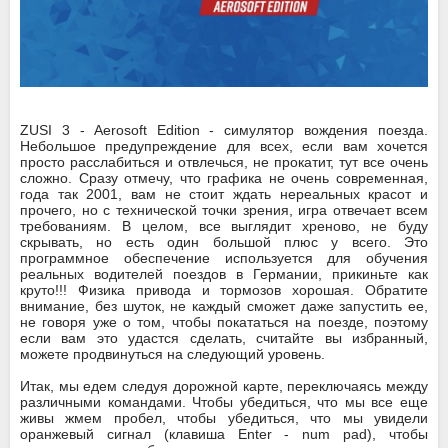
ZUSI 3 - Aerosoft Edition - симулятор вождения поезда.
Небольшое предупреждение для всех, если вам хочется
просто расслабиться и отвлечься, не прокатит, тут все очень
сложно. Сразу отмечу, что графика не очень современная,
года так 2001, вам не стоит ждать нереальных красот и
прочего, но с технической точки зрения, игра отвечает всем
требованиям. В целом, все выглядит хреново, не буду
скрывать, но есть один большой плюс у всего. Это
программное обеспечение используется для обучения
реальных водителей поездов в Германии, прикиньте как
круто!!! Физика привода и тормозов хорошая. Обратите
внимание, без шуток, не каждый сможет даже запустить ее,
не говоря уже о том, чтобы покататься на поезде, поэтому
если вам это удастся сделать, считайте вы избранный,
можете продвинуться на следующий уровень.
Итак, мы едем следуя дорожной карте, переключаясь между
различными командами. Чтобы убедиться, что мы все еще
живы жмем пробел, чтобы убедиться, что мы увидели
оранжевый сигнал (клавиша Enter - num pad), чтобы