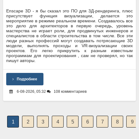
Enscape 3D - я бы сказал это ПО для 3Д-рендеринга, плюс
присутствует функция визуализации, делается это
мероприятие в режиме реальном времени. Создавалось все
это дело для архитекторов в первую очередь, уровень
мастерства не играет роли, для продвинутых инженеров и
специалистов в области строительства в том числе. Все эти
люди разных профессий могут создавать потрясающие 3D
модели, выполнять проходы и VR-визуализации своих
проектов. Его легко прикрутить к разным известным
программам для проектирования , сам не проверял, но так
пишут авторы.
Подробнее
6-08-2026, 05:32
108 комментариев
1
2
3
4
5
6
7
8
9