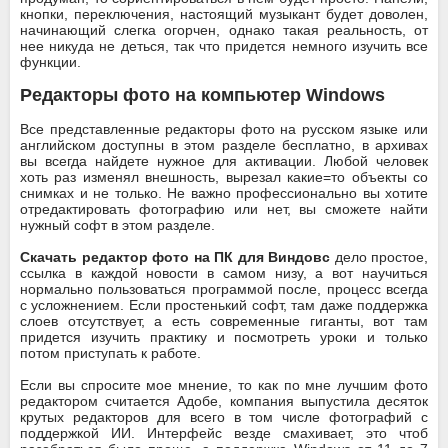
кнопки, переключения, настоящий музыкант будет доволен,
начинающий слегка огорчен, однако такая реальность, от
нее никуда не деться, так что придется немного изучить все
функции.
Редакторы фото на компьютер Windows
Все представленные редакторы фото на русском языке или
английском доступны в этом разделе бесплатно, в архивах
вы всегда найдете нужное для активации. Любой человек
хоть раз изменял внешность, вырезал какие=то объекты со
снимках и не только. Не важно профессионально вы хотите
отредактировать фотографию или нет, вы сможете найти
нужный софт в этом разделе.
Скачать редактор фото на ПК для Виндовс
дело простое,
ссылка в каждой новости в самом низу, а вот научиться
нормально пользоваться программой после, процесс всегда
с усложнением. Если простенький софт, там даже поддержка
слоев отсутствует, а есть современные гиганты, вот там
придется изучить практику и посмотреть уроки и только
потом приступать к работе.
Если вы спросите мое мнение, то как по мне лучшим фото
редактором считается Адобе, компания выпустила десяток
крутых редакторов для всего в том числе фотографий с
поддержкой ИИ. Интерфейс везде смахивает, это чтоб