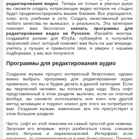
редактирования видео
. Теперь не только в умелых руках
вы сможете создать потрясающее видео которое не стыдно
будет продемонстрировать вашим близким. Все упрощается,
плюс есть учебники в сети. Создать качественный ролик
любого качества не вымысел, а реальность. Эта категория
поможет вам бесплатно
скачать программы для
редактирования видео на Русском
. Изучайте монтаж,
создавайте ролики для Ютуба, публикуйте и получайте
творческий опыт, который поможет вам быть на шаг впереди,
учитесь у лучших и привносите свое, я уверен с нашими
подборками, у вас все получится.
Программы для редактирования аудио
Создание музыки процесс интересный безусловно, однако
важно выбрать программу для редактирования аудио
правильно, что мы и будем делать в данной категории. Если
вы творческий человек, вы попали куда надо. Весь софт
представленный в этом разделе вылечен, если он платный
вообще, вы сможете использовать или ключ или другой
метод активации и торрент клиент для этого не потребуется
вам. Создание музыки, изменение, все это присутствует в
этом большом разделе.
Часто, софт из этой тематики не самый простой для новичка.
Запуская его впервые, могут разбегаться глаза, слишком
много бегунков и переключателей. Интерфейс если
продуман, то сориентироваться в нем будет просто. Панели,