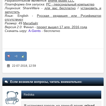
Разработчиком является
:
phime studio LLC
Платформа для запуска
:
PC - персональный компьютер
Лицензия
: ShareWare -
для вас бесплатно
/
установить и
запустить
Язык
: English -
Русская редакция или Русификатор
отсутствуют
Размер
: 49
Мегабайт
Версия 2.0
: Финал -
проект вышел 17 апр. 2016 года
Скачать игру
:
A-Gents
- бесплатно
+1
22-07-2018, 12:59
Если возникли вопросы, читать внимательно:
Rediska
Я установил пароль на данный архив:
rsload