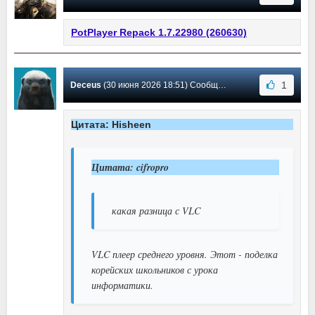
PotPlayer Repack 1.7.22980 (260630)
1
Deceus
(30 июня 2026 18:51) Сообщение #5744
Цитата: Hisheen
Цитата: cifropro
какая разница с VLC
VLC плеер среднего уровня. Этот - поделка
корейских школьников с урока
информатики.