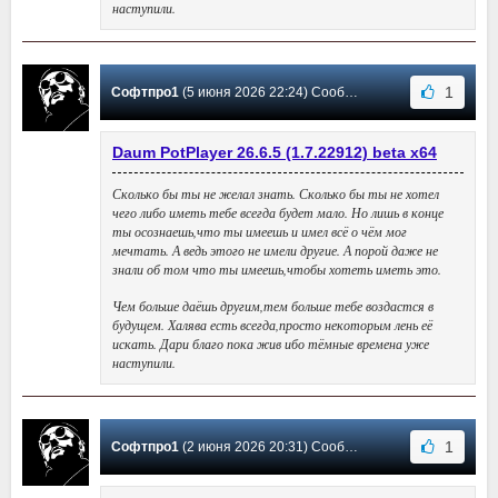
наступили.
1
Софтпро1
(5 июня 2026 22:24) Сообщение #5728
Daum PotPlayer 26.6.5 (1.7.22912) beta х64
Сколько бы ты не желал знать. Сколько бы ты не хотел
чего либо иметь тебе всегда будет мало. Но лишь в конце
ты осознаешь,что ты имеешь и имел всё о чём мог
мечтать. А ведь этого не имели другие. А порой даже не
знали об том что ты имеешь,чтобы хотеть иметь это.
Чем больше даёшь другим,тем больше тебе воздастся в
будущем. Халява есть всегда,просто некоторым лень её
искать. Дари благо пока жив ибо тёмные времена уже
наступили.
1
Софтпро1
(2 июня 2026 20:31) Сообщение #5727