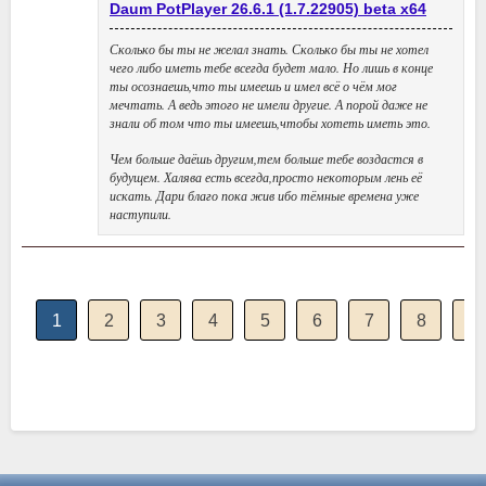
Daum PotPlayer 26.6.1 (1.7.22905) beta х64
Сколько бы ты не желал знать. Сколько бы ты не хотел
чего либо иметь тебе всегда будет мало. Но лишь в конце
ты осознаешь,что ты имеешь и имел всё о чём мог
мечтать. А ведь этого не имели другие. А порой даже не
знали об том что ты имеешь,чтобы хотеть иметь это.
Чем больше даёшь другим,тем больше тебе воздастся в
будущем. Халява есть всегда,просто некоторым лень её
искать. Дари благо пока жив ибо тёмные времена уже
наступили.
1
2
3
4
5
6
7
8
9