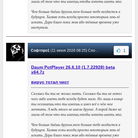
знали об том что ты имеешь,чтобы хотеть иметь это.
Чем больше даёшь другим,тем больше тебе воздастся в
будущем. Халява есть всегда,просто некоторым лень её
искать. Дари благо пока жив ибо тёмные времена уже
наступили.
1
Софтпро1
(11 июня 2026 08:25) Сообщение #5729
Daum PotPlayer 26.6.10 (1.7.22928) beta
х64.7z
вирус тотал чист
Сколько бы ты не желал знать. Сколько бы ты не хотел
чего либо иметь тебе всегда будет мало. Но лишь в конце
ты осознаешь,что ты имеешь и имел всё о чём мог
мечтать. А ведь этого не имели другие. А порой даже не
знали об том что ты имеешь,чтобы хотеть иметь это.
Чем больше даёшь другим,тем больше тебе воздастся в
будущем. Халява есть всегда,просто некоторым лень её
искать. Дари благо пока жив ибо тёмные времена уже