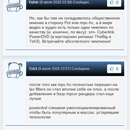
0
Fafnir
(8 июля 2026 23:36) Сообщение #5739
Но, как бы там ни складывалось общественное
мнение в сторону Pot или mpc-hc, а в мире
видео и аудио есть только один чемпион по
качеству (и, конечно, по весу): это- Cyberlink
PowerDVD (в мастерских репаках TheBig и
7sh3). Встречайте абсолютного чемпиона!
5
7sh3
(8 июля 2026 23:57) Сообщение #5738
после того как mpc-hc полностью перешел на
lav fllters он стал вполне себе не плох, а после
добавления в базу mpcvr рендера стал еще
лучше
powerdvd слишком узкоспециализированный
чтобы быть популярным в массах, устаревшие
технологии