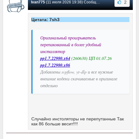
2
Ivan775
(11 июля 2026 19:38) Сообщение #5748
Цитата: 7sh3
Оригинальный проигрыватель
перепакованный в более удобный
инсталлятор
pp1.7.22980.x64
(260630) ЦП 01.07.26
pp1.7.22980.x86
Добавлены svpflow, yt-dlp и все нужные
внешние кодеки скачиваемые в оригинале
отдельно
Случайно инстоляторы не перепутанные Так
как 86 больше весит!!!!