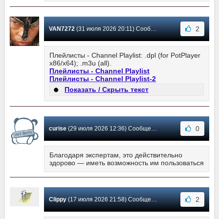
2
VAN7272
(31 июля 2026 20:11) Сообщение #5753
Плейлисты - Channel Playlist: .dpl (for PotPlayer
x86/x64); .m3u (all).
Плейлисты - Channel Playlist
Плейлисты - Channel Playlist-2
Показать / Скрыть текст
0
curise
(29 июля 2026 12:36) Сообщение #5752
Благодаря экспертам, это действительно
здорово — иметь возможность им пользоваться
2
Clippy
(17 июля 2026 21:58) Сообщение #5751