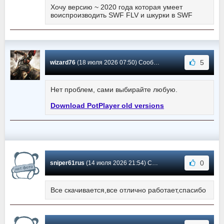
Хочу версию ~ 2020 года которая умеет
воиспроизводить SWF FLV и шкурки в SWF
5
wizard76
(18 июля 2026 07:50) Сообщение #5750
Нет проблем, сами выбирайте любую.
Download PotPlayer old versions
0
sniper61rus
(14 июля 2026 21:54) Сообщение #5749
Все скачивается,все отлично работает,спасибо