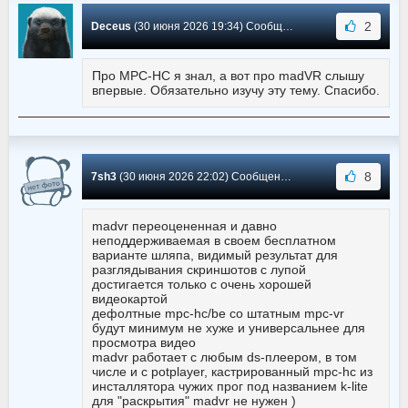
2
Deceus
(30 июня 2026 19:34) Сообщение #5742
Про MPC-HC я знал, а вот про madVR слышу
впервые. Обязательно изучу эту тему. Спасибо.
8
7sh3
(30 июня 2026 22:02) Сообщение #5741
madvr переоцененная и давно
неподдерживаемая в своем бесплатном
варианте шляпа, видимый результат для
разглядывания скриншотов с лупой
достигается только с очень хорошей
видеокартой
дефолтные mpc-hc/be со штатным mpc-vr
будут минимум не хуже и универсальнее для
просмотра видео
madvr работает с любым ds-плеером, в том
числе и с potplayer, кастрированный mpc-hc из
инсталлятора чужих прог под названием k-lite
для "раскрытия" madvr не нужен )