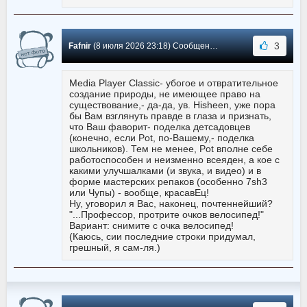
3
Fafnir
(8 июля 2026 23:18) Сообщение #5740
Media Player Classic- убогое и отвратительное
создание природы, не имеющее право на
существование,- да-да, ув. Hisheen, уже пора
бы Вам взглянуть правде в глаза и признать,
что Ваш фаворит- поделка детсадовцев
(конечно, если Pot, по-Вашему,- поделка
школьников). Тем не менее, Pot вполне себе
работоспособен и неизменно всеяден, а кое с
какими улучшалками (и звука, и видео) и в
форме мастерских репаков (особенно 7sh3
или Чупы) - вообще, красавЕц!
Ну, уговорил я Вас, наконец, почтеннейший?
"...Профессор, протрите очков велосипед!"
Вариант: снимите с очка велосипед!
(Каюсь, сии последние строки придумал,
грешный, я сам-ля.)