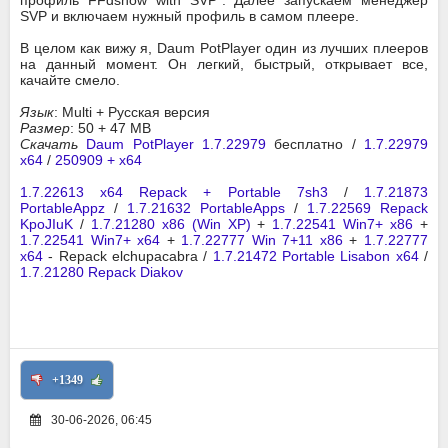
профиль FFdshow with SVP". Далее запускаем менеджер
SVP и включаем нужный профиль в самом плеере.
В целом как вижу я, Daum PotPlayer один из лучших плееров
на данный момент. Он легкий, быстрый, открывает все,
качайте смело.
Язык
: Multi + Русская версия
Размер
: 50 + 47 MB
Скачать
Daum PotPlayer 1.7.22979
бесплатно /
1.7.22979
x64
/
250909 + x64
1.7.22613 x64 Repack + Portable 7sh3
/
1.7.21873
PortableAppz
/
1.7.21632 PortableApps
/
1.7.22569 Repack
KpoJIuK
/
1.7.21280 x86 (Win XP)
+
1.7.22541 Win7+ x86
+
1.7.22541 Win7+ x64
+
1.7.22777 Win 7+11 x86
+
1.7.22777
x64
-
Repack elchupacabra
/
1.7.21472 Portable Lisabon x64
/
1.7.21280 Repack Diakov
+1349
30-06-2026, 06:45