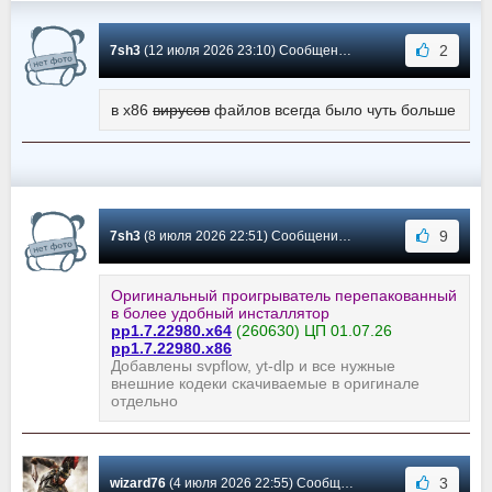
2
7sh3
(12 июля 2026 23:10) Сообщение #5747
в x86
вирусов
файлов всегда было чуть больше
9
7sh3
(8 июля 2026 22:51) Сообщение #5746
Оригинальный проигрыватель перепакованный
в более удобный инсталлятор
pp1.7.22980.x64
(260630) ЦП 01.07.26
pp1.7.22980.x86
Добавлены svpflow, yt-dlp и все нужные
внешние кодеки скачиваемые в оригинале
отдельно
3
wizard76
(4 июля 2026 22:55) Сообщение #5745