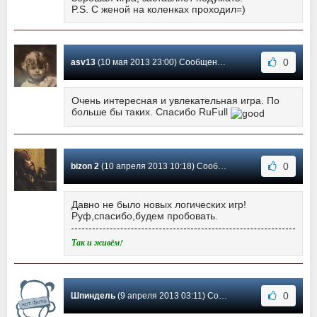
P.S. C женой на коленках проходил=)
0
asv13
(10 мая 2013 23:00) Сообщение #7
Очень интересная и увлекательная игра. По
больше бы таких. Спасибо RuFull
0
bizon 2
(10 апреля 2013 10:18) Сообщение #6
Давно не было новых логических игр!
Руф,спасибо,будем пробовать.
Так и живём!
0
Шпиндель
(9 апреля 2013 03:11) Сообщение #5