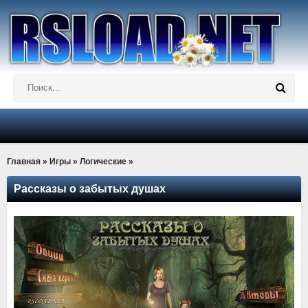
Главная
»
Игры
»
Логические
»
Рассказы о забытых душах