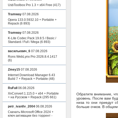
UsbToolbox Pro 1.3 + x64 Free
(417)
Tramway
07.08.2026
Opera 133.0.5932.10 + Portable +
Repack
(6 893)
Tramway
07.08.2026
K-Lite Codec Pack 19.8.5 / Basic /
Standard / Full / Mega
(6 893)
васильевич_6
07.08.2026
Rons WebLynx Pro 2026.8.4.1417
(6)
Zmey15
07.08.2026
Internet Download Manager 6.43
Build 7 + Repack + Portable
(48)
RuFull
06.08.2026
XnConvert 1.115.0 + x64 + Portable
Обратите внимание, чт
+ на Русском + Repack
(295 661)
уровень. После вам буд
низа то они приедут с
petr_ivan0v_2004
06.08.2026
больше очков. В общем 
Скачать Microsoft Office 2024 +
ключ активации без торрент -