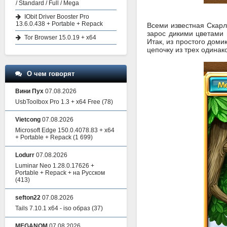
/ Standard / Full / Mega
IObit Driver Booster Pro
13.6.0.438 + Portable + Repack
Всеми известная Скарл
зарос дикими цветами 
Tor Browser 15.0.19 + x64
Итак, из простого доми
цепочку из трех одинак
О чем говорят
Вини Пух
07.08.2026
UsbToolbox Pro 1.3 + x64 Free
(78)
Vietcong
07.08.2026
Microsoft Edge 150.0.4078.83 + x64
+ Portable + Repack
(1 699)
Lodurr
07.08.2026
Luminar Neo 1.28.0.17626 +
Portable + Repack + на Русском
(413)
sefton22
07.08.2026
Tails 7.10.1 x64 - iso образ
(37)
MEGANOM
07.08.2026