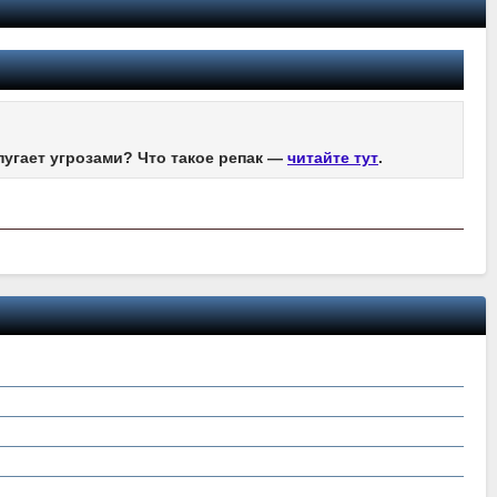
пугает угрозами? Что такое репак —
читайте тут
.