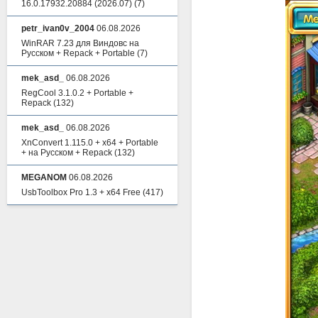
16.0.17932.20884 (2026.07)
(7)
petr_ivan0v_2004
06.08.2026
WinRAR 7.23 для Виндовс на
Русском + Repack + Portable
(7)
mek_asd_
06.08.2026
RegCool 3.1.0.2 + Portable +
Repack
(132)
mek_asd_
06.08.2026
XnConvert 1.115.0 + x64 + Portable
+ на Русском + Repack
(132)
MEGANOM
06.08.2026
UsbToolbox Pro 1.3 + x64 Free
(417)