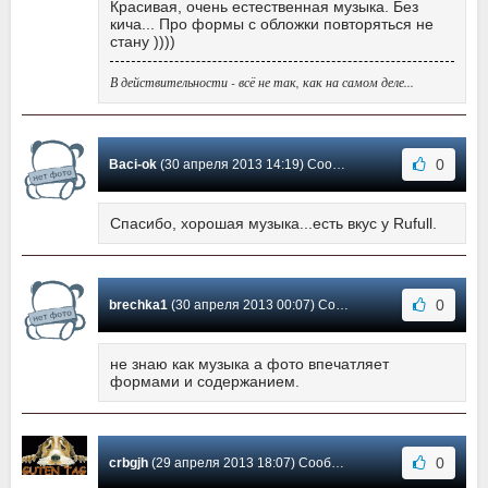
Красивая, очень естественная музыка. Без
кича... Про формы с обложки повторяться не
стану ))))
В действительности - всё не так, как на самом деле...
0
Baci-ok
(30 апреля 2013 14:19) Сообщение #3
Спасибо, хорошая музыка...есть вкус у Rufull.
0
brechka1
(30 апреля 2013 00:07) Сообщение #2
не знаю как музыка а фото впечатляет
формами и содержанием.
0
crbgjh
(29 апреля 2013 18:07) Сообщение #1