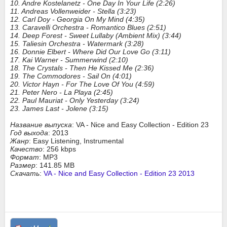
10. Andre Kostelanetz - One Day In Your Life (2:26)
11. Andreas Vollenweider - Stella (3:23)
12. Carl Doy - Georgia On My Mind (4:35)
13. Caravelli Orchestra - Romantico Blues (2:51)
14. Deep Forest - Sweet Lullaby (Ambient Mix) (3:44)
15. Taliesin Orchestra - Watermark (3:28)
16. Donnie Elbert - Where Did Our Love Go (3:11)
17. Kai Warner - Summerwind (2:10)
18. The Crystals - Then He Kissed Me (2:36)
19. The Commodores - Sail On (4:01)
20. Victor Hayn - For The Love Of You (4:59)
21. Peter Nero - La Playa (2:45)
22. Paul Mauriat - Only Yesterday (3:24)
23. James Last - Jolene (3:15)
Название выпуска
: VA - Nice and Easy Collection - Edition 23
Год выхода
: 2013
Жанр
: Easy Listening, Instrumental
Качество
: 256 kbps
Формат
: MP3
Размер
: 141.85 MB
Скачать
:
VA - Nice and Easy Collection - Edition 23 2013