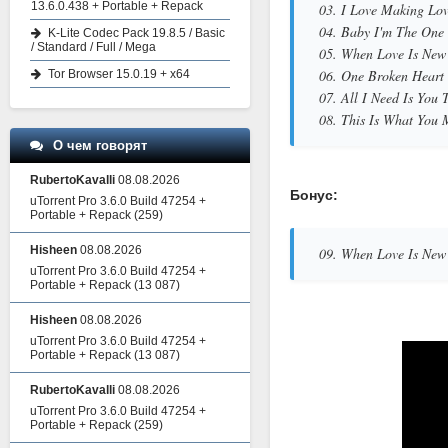
13.6.0.438 + Portable + Repack
03. I Love Making Lov
04. Baby I'm The One 
K-Lite Codec Pack 19.8.5 / Basic
/ Standard / Full / Mega
05. When Love Is New
06. One Broken Heart 
Tor Browser 15.0.19 + x64
07. All I Need Is You 
08. This Is What You
О чем говорят
RubertoKavalli
08.08.2026
Бонус:
uTorrent Pro 3.6.0 Build 47254 +
Portable + Repack
(259)
Hisheen
08.08.2026
09. When Love Is New 
uTorrent Pro 3.6.0 Build 47254 +
Portable + Repack
(13 087)
Hisheen
08.08.2026
uTorrent Pro 3.6.0 Build 47254 +
Portable + Repack
(13 087)
RubertoKavalli
08.08.2026
uTorrent Pro 3.6.0 Build 47254 +
Portable + Repack
(259)