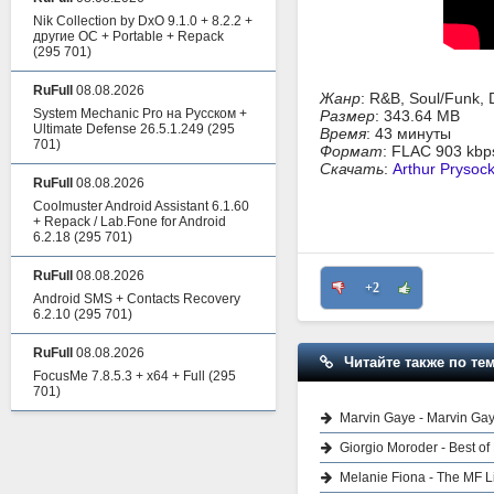
Nik Collection by DxO 9.1.0 + 8.2.2 +
другие ОС + Portable + Repack
(295 701)
RuFull
08.08.2026
Жанр
: R&B, Soul/Funk, 
System Mechanic Pro на Русском +
Размер
: 343.64 MB
Ultimate Defense 26.5.1.249
(295
Время
: 43 минуты
701)
Формат
: FLAC 903 kbp
Скачать
:
Arthur Prysock 
RuFull
08.08.2026
Coolmuster Android Assistant 6.1.60
+ Repack / Lab.Fone for Android
6.2.18
(295 701)
RuFull
08.08.2026
+2
Android SMS + Contacts Recovery
6.2.10
(295 701)
RuFull
08.08.2026
Читайте также по тем
FocusMe 7.8.5.3 + x64 + Full
(295
701)
Marvin Gaye - Marvin Gay
Giorgio Moroder - Best of
Melanie Fiona - The MF Li