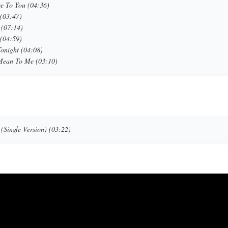
e To You (04:36)
(03:47)
 (07:14)
(04:59)
Tonight (04:08)
 Mean To Me (03:10)
(Single Version) (03:22)