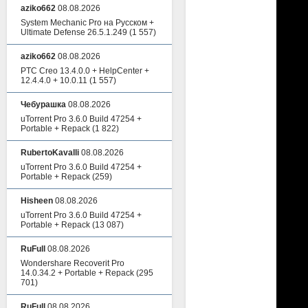
aziko662
08.08.2026
System Mechanic Pro на Русском +
Ultimate Defense 26.5.1.249
(1 557)
aziko662
08.08.2026
PTC Creo 13.4.0.0 + HelpCenter +
12.4.4.0 + 10.0.11
(1 557)
Чебурашка
08.08.2026
uTorrent Pro 3.6.0 Build 47254 +
Portable + Repack
(1 822)
RubertoKavalli
08.08.2026
uTorrent Pro 3.6.0 Build 47254 +
Portable + Repack
(259)
Hisheen
08.08.2026
uTorrent Pro 3.6.0 Build 47254 +
Portable + Repack
(13 087)
RuFull
08.08.2026
Wondershare Recoverit Pro
14.0.34.2 + Portable + Repack
(295
701)
RuFull
08.08.2026