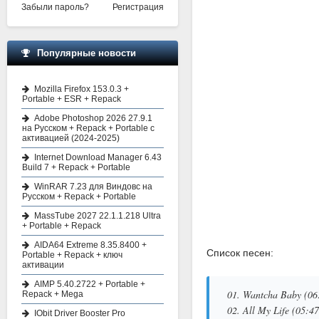
Забыли пароль?
Регистрация
Популярные новости
Mozilla Firefox 153.0.3 +
Portable + ESR + Repack
Adobe Photoshop 2026 27.9.1
на Русском + Repack + Portable с
активацией (2024-2025)
Internet Download Manager 6.43
Build 7 + Repack + Portable
WinRAR 7.23 для Виндовс на
Русском + Repack + Portable
MassTube 2027 22.1.1.218 Ultra
+ Portable + Repack
AIDA64 Extreme 8.35.8400 +
Список песен:
Portable + Repack + ключ
активации
AIMP 5.40.2722 + Portable +
01. Wantcha Baby (06
Repack + Mega
02. All My Life (05:47
IObit Driver Booster Pro