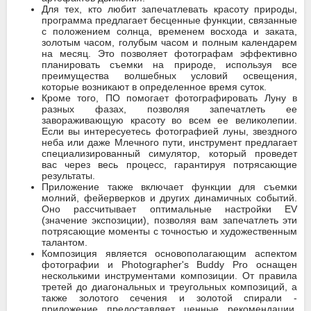
Для тех, кто любит запечатлевать красоту природы,
программа предлагает бесценные функции, связанные
с положением солнца, временем восхода и заката,
золотым часом, голубым часом и полным календарем
на месяц. Это позволяет фотографам эффективно
планировать съемки на природе, используя все
преимущества волшебных условий освещения,
которые возникают в определенное время суток.
Кроме того, ПО помогает фотографировать Луну в
разных фазах, позволяя запечатлеть ее
завораживающую красоту во всем ее великолепии.
Если вы интересуетесь фотографией луны, звездного
неба или даже Млечного пути, инструмент предлагает
специализированный симулятор, который проведет
вас через весь процесс, гарантируя потрясающие
результаты.
Приложение также включает функции для съемки
молний, фейерверков и других динамичных событий.
Оно рассчитывает оптимальные настройки EV
(значение экспозиции), позволяя вам запечатлеть эти
потрясающие моменты с точностью и художественным
талантом.
Композиция является основополагающим аспектом
фотографии и Photographer's Buddy Pro оснащен
несколькими инструментами композиции. От правила
третей до диагональных и треугольных композиций, а
также золотого сечения и золотой спирали -
приложение предоставляет ценные рекомендации,