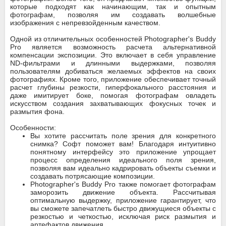
которые подходят как начинающим, так и опытным
фотографам, позволяя им создавать волшебные
изображения с непревзойденным качеством.
Одной из отличительных особенностей Photographer's Buddy
Pro является возможность расчета альтернативной
компенсации экспозиции. Это включает в себя управление
ND-фильтрами и длинными выдержками, позволяя
пользователям добиваться желаемых эффектов на своих
фотографиях. Кроме того, приложение обеспечивает точный
расчет глубины резкости, гиперфокального расстояния и
даже имитирует боке, помогая фотографам овладеть
искусством создания захватывающих фокусных точек и
размытия фона.
Особенности:
Вы хотите рассчитать поле зрения для конкретного
снимка? Софт поможет вам! Благодаря интуитивно
понятному интерфейсу это приложение упрощает
процесс определения идеального поля зрения,
позволяя вам идеально кадрировать объекты съемки и
создавать потрясающие композиции.
Photographer's Buddy Pro также помогает фотографам
заморозить движение объекта. Рассчитывая
оптимальную выдержку, приложение гарантирует, что
вы сможете запечатлеть быстро движущиеся объекты с
резкостью и четкостью, исключая риск размытия и
артефактов движения.