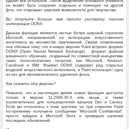
удалит все остальное. После выделения основного элемента
он может быть сохранен отдельно и помещен на другой
фон, что открывает широкие возможности для творчества.
Вы получите больше чем просто рисовалку, тесная
интеграция OONX:
Данная функция является частью более широкой стратегии
Microsoft, направленной на интеграцию искусственного
интеллекта во множество приложений. Своим появлением
она обязана тому, что в новую версию Paint встроен формат
OONX (Open Neural Network Exchange) - формат файлов
машинного обучения, созданный по совместной инициативе
таких технологических гигантов, как Microsoft, Amazon,
Facebook и IBM. Формат OONX содержит ряд открытых
моделей искусственного интеллекта, и Paint использует одну
из них для автоматического удаления фона.
Как скачать эту версию?
Помните, что в настоящее время новая функция доступна
только в версии 11.2306.30.0 или выше, а также
исключительно для пользователей каналов Dev и Canary.
Если вы относитесь к этим группам, но при открытии Paint
по-прежнему получаете сообщение "Microsoft Confidential",
просто зайдите в Microsoft Store и проверьте наличие
последних обновлений.