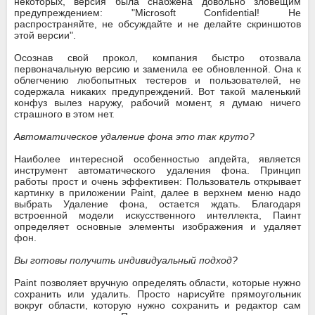
некоторых, версия была снабжена довольно зловещим
предупреждением: "Microsoft Confidential! Не
распространяйте, не обсуждайте и не делайте скриншотов
этой версии".
Осознав свой прокол, компания быстро отозвала
первоначальную версию и заменила ее обновленной. Она к
облегчению любопытных тестеров и пользователей, не
содержала никаких предупреждений. Вот такой маленький
конфуз вылез наружу, рабочий момент, я думаю ничего
страшного в этом нет.
Автоматическое удаление фона это так круто?
Наиболее интересной особенностью апдейта, является
инструмент автоматического удаления фона. Принцип
работы прост и очень эффективен: Пользователь открывает
картинку в приложении Paint, далее в верхнем меню надо
выбрать Удаление фона, остается ждать. Благодаря
встроенной модели искусственного интеллекта, Паинт
определяет основные элементы изображения и удаляет
фон.
Вы готовы получить индивидуальный подход?
Paint позволяет вручную определять области, которые нужно
сохранить или удалить. Просто нарисуйте прямоугольник
вокруг области, которую нужно сохранить и редактор сам