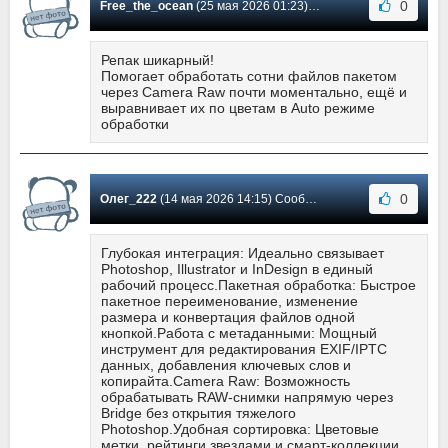
0
Free_the_ocean
(25 мая 2026 01:23) Сообщение #21
Репак шикарный!
Помогает обработать сотни файлов пакетом
через Camera Raw почти моментально, ещё и
выравнивает их по цветам в Auto режиме
обработки
0
Олег_222
(14 мая 2026 14:15) Сообщение #20
Глубокая интеграция: Идеально связывает
Photoshop, Illustrator и InDesign в единый
рабочий процесс.Пакетная обработка: Быстрое
пакетное переименование, изменение
размера и конвертация файлов одной
кнопкой.Работа с метаданными: Мощный
инструмент для редактирования EXIF/IPTC
данных, добавления ключевых слов и
копирайта.Camera Raw: Возможность
обрабатывать RAW-снимки напрямую через
Bridge без открытия тяжелого
Photoshop.Удобная сортировка: Цветовые
метки, рейтинги звездами и смарт-коллекции