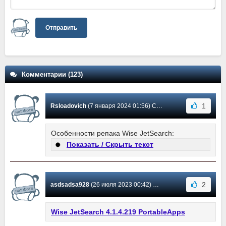
Отправить
Комментарии (123)
1
Rsloadovich
(7 января 2024 01:56) Сообщение #117
Особенности репака Wise JetSearch:
Показать / Скрыть текст
2
asdsadsa928
(26 июля 2023 00:42) Сообщение #116
Wise JetSearch 4.1.4.219 PortableApps