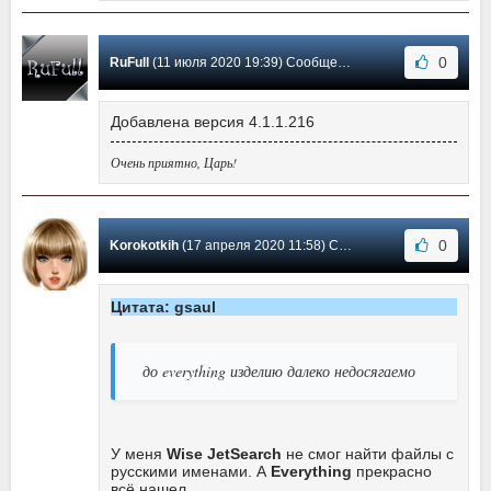
0
RuFull
(11 июля 2020 19:39) Сообщение #102
Добавлена версия 4.1.1.216
Очень приятно, Царь!
0
Korokotkih
(17 апреля 2020 11:58) Сообщение #101
Цитата: gsaul
до everything изделию далеко недосягаемо
У меня
Wise JetSearch
не смог найти файлы с
русскими именами. А
Everything
прекрасно
всё нашел.