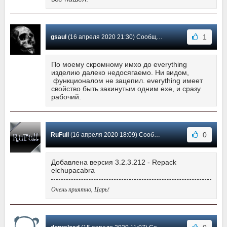
1
gsaul
(16 апреля 2020 21:30) Сообщение #100
По моему скромному имхо до everything
изделию далеко недосягаемо. Ни видом,
функционалом не зацепил. everything имеет
свойство быть закинутым одним exe, и сразу
рабочий.
0
RuFull
(16 апреля 2020 18:09) Сообщение #99
Добавлена версия 3.2.3.212 - Repack
elchupacabra
Очень приятно, Царь!