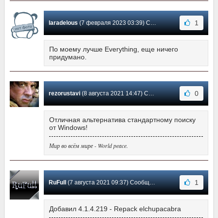
1
laradelous
(7 февраля 2023 03:39) Сообщение #115
По моему лучше Everything, еще ничего
придумано.
0
rezorustavi
(8 августа 2021 14:47) Сообщение #114
Отличная альтернатива стандартному поиску
от Windows!
Мир во всём мире - World peace.
1
RuFull
(7 августа 2021 09:37) Сообщение #113
Добавил 4.1.4.219 - Repack elchupacabra