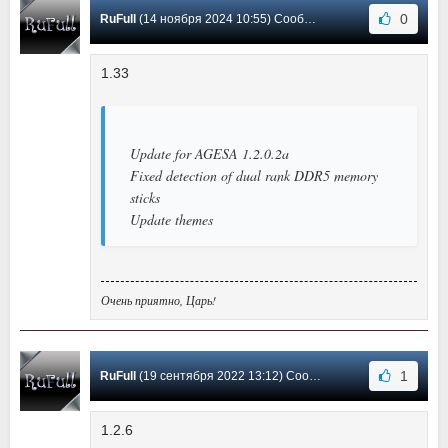
0
RuFull
(14 ноября 2024 10:55) Сообщение #2
1.33
Update for AGESA 1.2.0.2a
Fixed detection of dual rank DDR5 memory
sticks
Update themes
Очень приятно, Царь!
1
RuFull
(19 сентября 2022 13:12) Сообщение #1
1.2.6