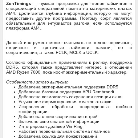
ZenTimings
— нужная программа для чтения таймингов и
спецификаций оперативной памяти на материнских платах
AM4. Достигается глубина информации, которую не могут
предоставить другие программы. Поэтому софт является
обязательным для энтузиастов разгона, если используется
платформа AM4.
Данный инструмент может считывать не только первичные,
вторичные и третичные тайминги памяти, но и
сопротивления, а также FCLK, MCLK и UCLK.
Согласно официальным примечаниям к релизу, поддержка
DDR5, которая также представляет интерес в отношении
AMD Ryzen 7000, пока носит экспериментальный характер.
Особенности этого выпуска:
Добавлена экспериментальная поддержка DDR5
Добавлена базовая поддержка APU Rembrandt
Добавлена возможность сохранения позиции окна
Улучшение форматирования отчетов отладки
Исправление обработки поврежденных файлов
конфигурации
Добавлена опция сворачивания в трей
Включено окно системной информации
Интегрирован драйвер WinRing
Работает первоначальная система плагинов
Добавлена ссылка для пожертвований