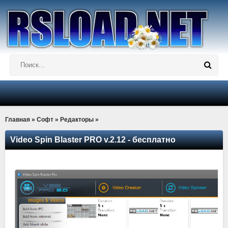
Главная
»
Софт
»
Редакторы
»
Video Spin Blaster PRO v.2.12 - бесплатно