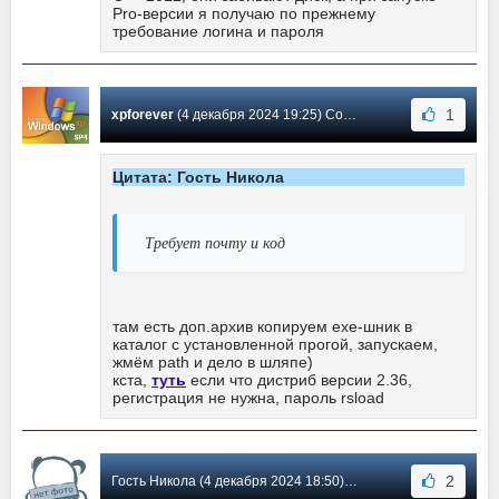
Pro-версии я получаю по прежнему
требование логина и пароля
1
xpforever
(4 декабря 2024 19:25) Сообщение #11
Цитата: Гость Никола
Требует почту и код
там есть доп.архив копируем ехе-шник в
каталог с установленной прогой, запускаем,
жмём path и дело в шляпе)
кста,
туть
если что дистриб версии 2.36,
регистрация не нужна, пароль rsload
2
Гость Никола (4 декабря 2024 18:50) Сообщение #10