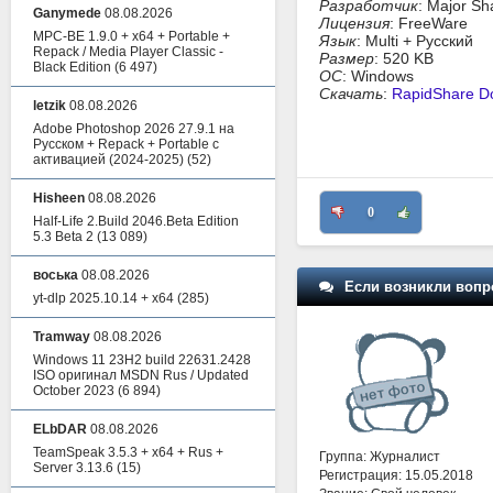
Разработчик
: Major Sh
Ganymede
08.08.2026
Лицензия
: FreeWare
MPC-BE 1.9.0 + x64 + Portable +
Язык
: Multi + Русский
Repack / Media Player Classic -
Размер
: 520 KB
Black Edition
(6 497)
ОС
: Windows
Скачать
:
RapidShare D
letzik
08.08.2026
Adobe Photoshop 2026 27.9.1 на
Русском + Repack + Portable с
активацией (2024-2025)
(52)
Hisheen
08.08.2026
0
Half-Life 2.Build 2046.Beta Edition
5.3 Beta 2
(13 089)
воська
08.08.2026
Если возникли вопр
yt-dlp 2025.10.14 + x64
(285)
Tramway
08.08.2026
Windows 11 23H2 build 22631.2428
ISO оригинал MSDN Rus / Updated
October 2023
(6 894)
ELbDAR
08.08.2026
TeamSpeak 3.5.3 + x64 + Rus +
Группа: Журналист
Server 3.13.6
(15)
Регистрация: 15.05.2018