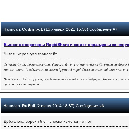
Написал:
Софтпро1
(15 января 2021 15:38) Сообщение #7
Бывшие операторы RapidShare и юрист оправданы за нару
Читать через гугл транслейт
Сколько бы ты не желал знать. Сколько бы ты не хотел чего либо иметь тебе всег
мог мечтать. А ведь этого не имели другие. А порой даже не знали об том что т
Чем больше даёшь другим,тем больше тебе воздастся в будущем. Халява есть всег
времена уже наступили.
Написал:
RuFull
(2 июня 2014 18:37) Сообщение #6
Добавлена версия 5.6 - списка изменений нет