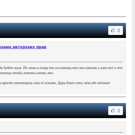
2
шение авторских прав
да будет мало. Но лишь в конце ты осознаешь,что ты имеешь и имел всё о чём
ы имеешь,чтобы хотеть иметь это.
да,просто некоторым лень её искать. Дари благо пока жив ибо тёмные
2