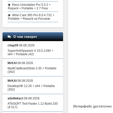
Revo Uninstaller Pro 5.5.2 +
Repack + Portable + 2.7 Free
Wise Care 365 Pro 8.0.4.732 +
Portable + Repack на Русском
О чем говорят
chap39
08.08.2026
SuperAntiSpyware X 10.0.1290 +
x64 + Portable
(42)
MrKAI
08.08.2026
MultiClipBoardSlots 3.35 + Portable
(392)
MrKAI
08.08.2026
DesktopOK 12.26 + x64 + Portable
(392)
adsllinkact
08.08.2026
ATNSOFT Text Paster 1.12 Build 230
Интерфейс достаточно п
(4 517)