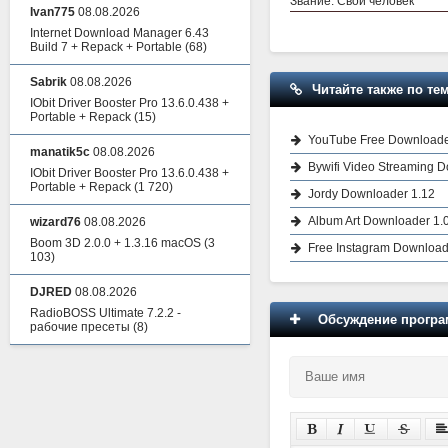
Звание: Свой человек
Ivan775
08.08.2026
Internet Download Manager 6.43
Build 7 + Repack + Portable
(68)
Sabrik
08.08.2026
Читайте также по тем
IObit Driver Booster Pro 13.6.0.438 +
Portable + Repack
(15)
YouTube Free Downloader
manatik5c
08.08.2026
Bywifi Video Streaming D
IObit Driver Booster Pro 13.6.0.438 +
Portable + Repack
(1 720)
Jordy Downloader 1.12
Album Art Downloader 1.0
wizard76
08.08.2026
Boom 3D 2.0.0 + 1.3.16 macOS
(3
Free Instagram Downloade
103)
DJRED
08.08.2026
RadioBOSS Ultimate 7.2.2 -
Обсуждение програм
рабочие пресеты
(8)