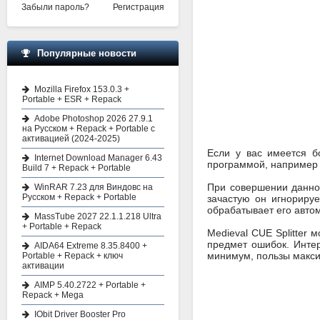
Забыли пароль?
Регистрация
Популярные новости
Mozilla Firefox 153.0.3 +
Portable + ESR + Repack
Adobe Photoshop 2026 27.9.1
на Русском + Repack + Portable с
активацией (2024-2025)
Если у вас имеется б
Internet Download Manager 6.43
программой, например
Build 7 + Repack + Portable
При совершении данно
WinRAR 7.23 для Виндовс на
Русском + Repack + Portable
зачастую он игнориру
обрабатывает его авто
MassTube 2027 22.1.1.218 Ultra
+ Portable + Repack
Medieval CUE Splitter
предмет ошибок. Интер
AIDA64 Extreme 8.35.8400 +
минимум, пользы макси
Portable + Repack + ключ
активации
AIMP 5.40.2722 + Portable +
Repack + Mega
IObit Driver Booster Pro