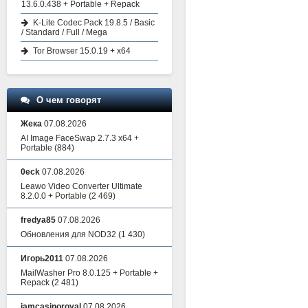
13.6.0.438 + Portable + Repack
K-Lite Codec Pack 19.8.5 / Basic
/ Standard / Full / Mega
Tor Browser 15.0.19 + x64
О чем говорят
Жека
07.08.2026
AI Image FaceSwap 2.7.3 x64 +
Portable
(884)
0eck
07.08.2026
Leawo Video Converter Ultimate
8.2.0.0 + Portable
(2 469)
fredya85
07.08.2026
Обновления для NOD32
(1 430)
Игорь2011
07.08.2026
MailWasher Pro 8.0.125 + Portable +
Repack
(2 481)
iamcasinoroyal
07.08.2026