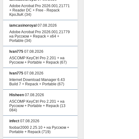
Adobe Acrobat Pro 2026.001.21771
+ Reader DC + Free - Repack
KpoJIuK
(34)
iamcasinoroyal
07.08.2026
Adobe Acrobat Pro 2026.001.21779
на Русском + Repack + x64 +
Portable
(34)
Ivan775
07.08.2026
ASCOMP KeyCtrl Pro 2.201 + на
Русском + Portable + Repack
(67)
Ivan775
07.08.2026
Internet Download Manager 6.43
Build 7 + Repack + Portable
(67)
Hisheen
07.08.2026
ASCOMP KeyCtrl Pro 2.201 + на
Русском + Portable + Repack
(13
084)
infect
07.08.2026
foobar2000 2.25.10 + на Русском +
Portable + Repack
(719)