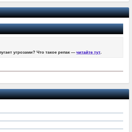
пугает угрозами? Что такое репак —
читайте тут
.