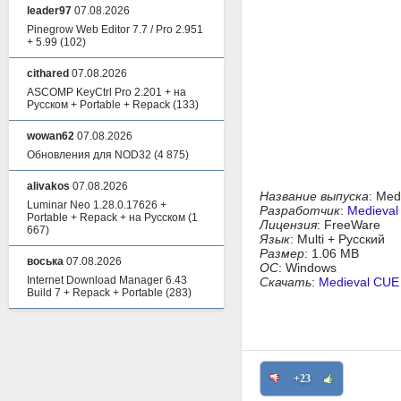
leader97
07.08.2026
Pinegrow Web Editor 7.7 / Pro 2.951
+ 5.99
(102)
cithared
07.08.2026
ASCOMP KeyCtrl Pro 2.201 + на
Русском + Portable + Repack
(133)
wowan62
07.08.2026
Обновления для NOD32
(4 875)
alivakos
07.08.2026
Название выпуска
: Med
Luminar Neo 1.28.0.17626 +
Разработчик
:
Medieval
Portable + Repack + на Русском
(1
Лицензия
: FreeWare
667)
Язык
: Multi + Русский
Размер
: 1.06 MB
воська
07.08.2026
ОС
: Windows
Internet Download Manager 6.43
Скачать
:
Medieval CUE S
Build 7 + Repack + Portable
(283)
+23