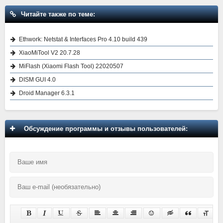
Читайте также по теме:
Ethwork: Netstat & Interfaces Pro 4.10 build 439
XiaoMiTool V2 20.7.28
MiFlash (Xiaomi Flash Tool) 22020507
DISM GUI 4.0
Droid Manager 6.3.1
Обсуждение программы и отзывы пользователей: