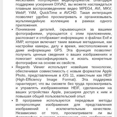
нескольких популярных видеоформатов. Благодаря
поддержке ускорения DXVA2, вы можете наслаждаться
плавным воспроизведением видео MPEG4, AVI, MKV,
WebP, Y4M, QuickTime и AVCHD. Такая интеграция
позволяет удобно просматривать и организовывать
мультимедийную коллекцию в рамках одного
приложения.
Понимание деталей, скрывающихся за вашими
фотографиями, упрощается с этим приложением,
распознает и отображает информацию о файлах Exif и
XMP, которая включает такие важные метаданные, как
настройки камеры, дату и время, местоположение и
даже информацию GPS. Эта функция позволяет
получить ценные сведения о ваших изображениях и
помогает классифицировать и искать конкретные
фотографии на основе их свойств.
Regards Viewer использует новейшие технологии,
обеспечивая совместимость с новым форматом Apple
Photo, представленным в iOS 11, известным как HEIF
(High-Efficiency Image Format). Эта поддержка
гарантирует, что вы сможете без труда просматривать
и управлять изображениями HEIF, сделанными на
ваших устройствах Apple, расширяя доступ к ним и
повышая общий пользовательский опыт.
В программе используются передовые методы
интерполяции изображения для представления
изображений с исключительным качеством.
Независимо от того, просматриваете ли вы