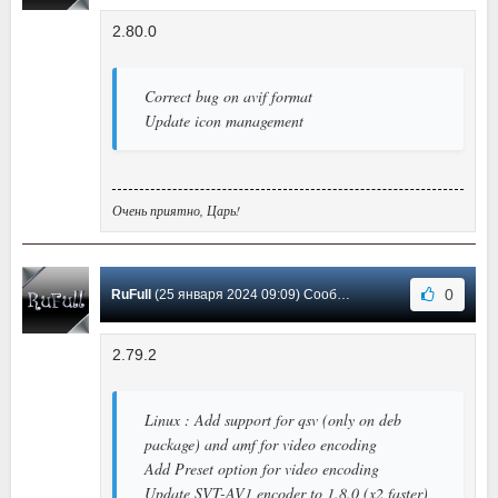
2.80.0
Correct bug on avif format
Update icon management
Очень приятно, Царь!
0
RuFull
(25 января 2024 09:09) Сообщение #6
2.79.2
Linux : Add support for qsv (only on deb
package) and amf for video encoding
Add Preset option for video encoding
Update SVT-AV1 encoder to 1.8.0 (x2 faster)