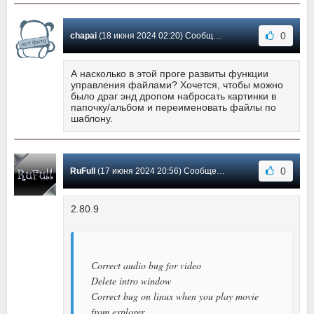
0
chapai
(18 июня 2024 02:20) Сообщение #10
А насколько в этой проге развиты функции
управления файлами? Хочется, чтобы можно
было драг энд дропом набросать картинки в
папочку/альбом и переименовать файлы по
шаблону.
0
RuFull
(17 июня 2024 20:56) Сообщение #9
2.80.9
Correct audio bug for video
Delete intro window
Correct bug on linux when you play movie
from explorer