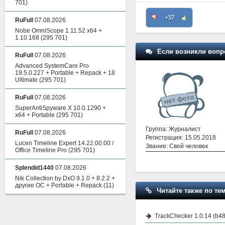
701)
+57
RuFull
07.08.2026
Nobe OmniScope 1.11.52 x64 +
1.10.168
(295 701)
Если возникли вопр
RuFull
07.08.2026
Advanced SystemCare Pro
19.5.0.227 + Portable + Repack + 18
Ultimate
(295 701)
RuFull
07.08.2026
SuperAntiSpyware X 10.0.1290 +
x64 + Portable
(295 701)
Группа: Журналист
RuFull
07.08.2026
Регистрация: 15.05.2018
Lucen Timeline Expert 14.22.00.00 /
Звание: Свой человек
Office Timeline Pro
(295 701)
Splendid1440
07.08.2026
Nik Collection by DxO 9.1.0 + 8.2.2 +
другие ОС + Portable + Repack
(11)
Читайте также по тем
TrackChecker 1.0.14 (b4