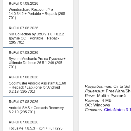
RuFull
07.08.2026
Wondershare Recoverit Pro
14.0.34.2 + Portable + Repack
(295
701)
RuFull
07.08.2026
Nik Collection by DxO 9.1.0 + 8.2.2 +
другие ОС + Portable + Repack
(295 701)
RuFull
07.08.2026
System Mechanic Pro на Русском +
Ultimate Defense 26.5.1.249
(295
701)
RuFull
07.08.2026
Coolmuster Android Assistant 6.1.60
Разработчик
: Cinta So
+ Repack / Lab.Fone for Android
Лицензия
: FreeWare/S
6.2.18
(295 701)
Язык
: Multi + Русский
Размер
: 4 MB
RuFull
07.08.2026
ОС
: Windows
Android SMS + Contacts Recovery
Скачать
:
CintaNotes 3.
6.2.10
(295 701)
RuFull
07.08.2026
FocusMe 7.8.5.3 + x64 + Full
(295