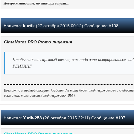
Доверься знающим, но втихаря загугли...
Написал:
kurtik
(27 октября 2015 00:12) Сообщение #108
CintaNotes PRO Promo лицензия
Чтобы видеть скрытый текст, вам надо зарегистрироваться, наб
РЕЙТИНГ
Возможно меня/мой аккаунт *забанят/ и тому будет подтверждением ; слабости, тр
всем и вся, токмо не мы( подтверждаю- ВЫ ).
Написал:
Yurik-258
(26 октября 2015 22:11) Сообщение #107
CintaNotes PRO Promo лицензия: