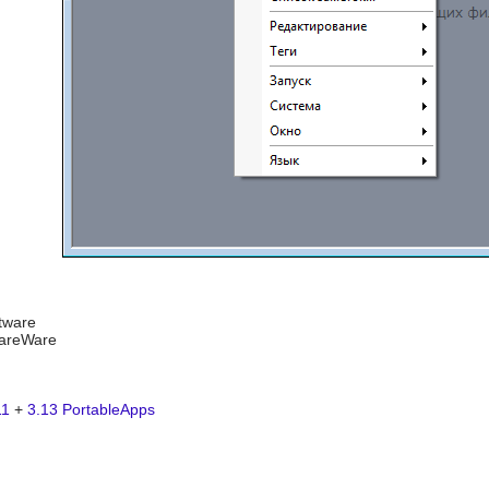
ftware
hareWare
11
+
3.13 PortableApps