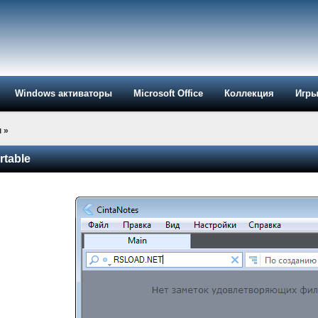
Windows активаторы
Microsoft Office
Коллекция
Игр
ы
»
rtable