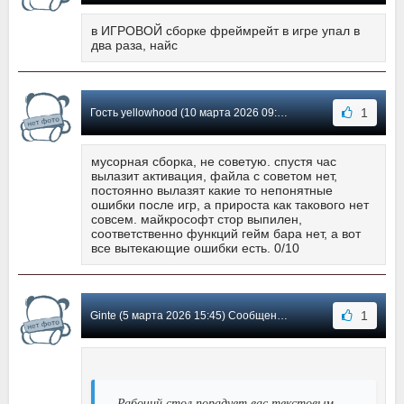
в ИГРОВОЙ сборке фреймрейт в игре упал в
два раза, найс
1
Гость yellowhood (10 марта 2026 09:02) Сообщение #16
мусорная сборка, не советую. спустя час
вылазит активация, файла с советом нет,
постоянно вылазят какие то непонятные
ошибки после игр, а прироста как такового нет
совсем. майкрософт стор выпилен,
соответственно функций гейм бара нет, а вот
все вытекающие ошибки есть. 0/10
1
Ginte (5 марта 2026 15:45) Сообщение #15
Рабочий стол порадует вас текстовым