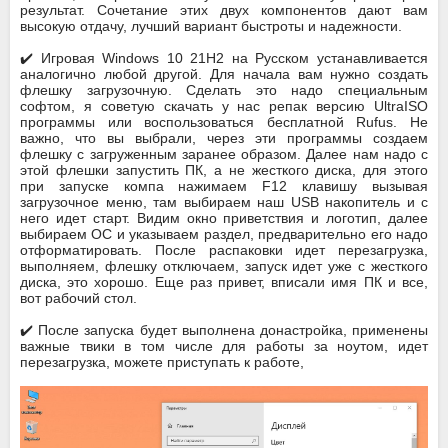
результат. Сочетание этих двух компонентов дают вам
высокую отдачу, лучший вариант быстроты и надежности.
✔️ Игровая Windows 10 21H2 на Русском устанавливается
аналогично любой другой. Для начала вам нужно создать
флешку загрузочную. Сделать это надо специальным
софтом, я советую скачать у нас репак версию UltraISO
программы или воспользоваться бесплатной Rufus. Не
важно, что вы выбрали, через эти программы создаем
флешку с загруженным заранее образом. Далее нам надо с
этой флешки запустить ПК, а не жесткого диска, для этого
при запуске компа нажимаем F12 клавишу вызывая
загрузочное меню, там выбираем наш USB накопитель и с
него идет старт. Видим окно приветствия и логотип, далее
выбираем ОС и указываем раздел, предварительно его надо
отформатировать. После распаковки идет перезагрузка,
выполняем, флешку отключаем, запуск идет уже с жесткого
диска, это хорошо. Еще раз привет, вписали имя ПК и все,
вот рабочий стол.
✔️ После запуска будет выполнена донастройка, применены
важные твики в том числе для работы за ноутом, идет
перезагрузка, можете приступать к работе,