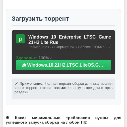
Загрузить торрент
Windows 10 Enterprise LTSC Game
µ
21H2 Lite Rus
Размер: 3.2 GB • Формат: ISO • Версия: 19044.6332
Здоровье:
100% ✓
📥 Windows.10.21H2.LTSC.LiteOS.Games.iso.torrent
📌 Примечание:
Полная версия сборки для скачивания
через торрент готова, нажмите кнопку выше для старта
раздачи
⚙️ Какие минимальные требования нужны для
успешного запуска сборки на любой ПК: