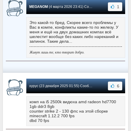
1
MEGANOM
(4 марта 2026 23:41) Сообщение #2
Это какой-то бред. Скорее всего проблемы у
Вас в компе, конфликты какие-то по железу. У
меня и ещё на двух домашних компах всё
шелестит вообще без каких либо нареканий и
запинок. Такие дела...
Живут лишь те, кто творит добро.
6
хурус (23 декабря 2025 01:55) Сообщение #1
комп на i5 2500k видюха amd radeon hd7700
1gb ddr3 8gb
counter strike 2 - 130 фпс на этой сборке
minecraft 1.12.2 700 fps
dbd 70 fps