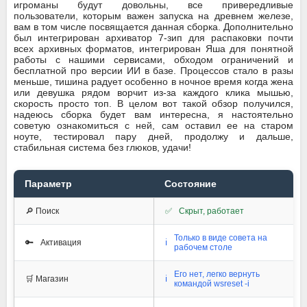
игроманы будут довольны, все привередливые
пользователи, которым важен запуска на древнем железе,
вам в том числе посвящается данная сборка. Дополнительно
был интегрирован архиватор 7-зип для распаковки почти
всех архивных форматов, интегрирован Яша для понятной
работы с нашими сервисами, обходом ограничений и
бесплатной про версии ИИ в базе. Процессов стало в разы
меньше, тишина радует особенно в ночное время когда жена
или девушка рядом ворчит из-за каждого клика мышью,
скорость просто топ. В целом вот такой обзор получился,
надеюсь сборка будет вам интересна, я настоятельно
советую ознакомиться с ней, сам оставил ее на старом
ноуте, тестировал пару дней, продолжу и дальше,
стабильная система без глюков, удачи!
Параметр
Состояние
🔎 Поиск
✅
Скрыт, работает
Только в виде совета на
🔑
Активация
ℹ️
рабочем столе
Его нет, легко вернуть
🛒 Магазин
ℹ️
командой wsreset -i