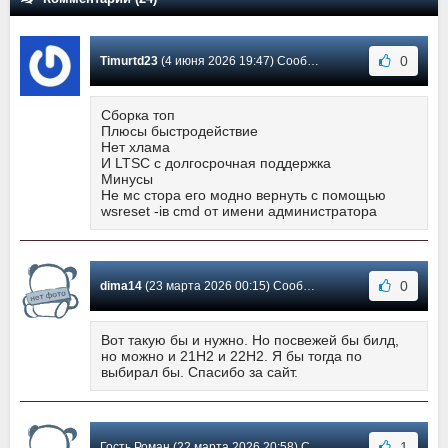
0
Timurtd23
(4 июня 2026 19:47) Сообщение #22
Сборка топ
Плюсы быстродействие
Нет хлама
И LTSC с долгосрочная поддержка
Минусы
Не мс стора его модно вернуть с помощью
wsreset -iв cmd от имени администратора
0
dima14
(23 марта 2026 00:15) Сообщение #21
Вот такую бы и нужно. Но посвежей бы билд,
но можно и 21H2 и 22H2. Я бы тогда по
выбирал бы. Спасибо за сайт.
1
Гость Роман (22 марта 2026 20:58) Сообщение #20