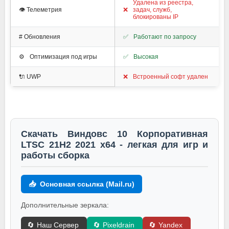
Удалена из реестра,
👁️ Телеметрия
❌
задач, служб,
блокированы IP
#️ Обновления
✅
Работают по запросу
⚙️
Оптимизация под игры
✅
Высокая
🔌 UWP
❌
Встроенный софт удален
Скачать Виндовс 10 Корпоративная
LTSC 21H2 2021 x64 - легкая для игр и
работы сборка
📥
Основная ссылка (Mail.ru)
Дополнительные зеркала:
🔄
Наш Сервер
🔄
Pixeldrain
🔄
Yandex