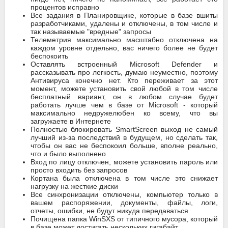
процентов исправно
Все задания в Планировщике, которые в базе вшиты
разработчиками, удалены и отключены, в том числе и
так называемые "вредные" запросы
Телеметрия максимально масштабно отключена на
каждом уровне отдельно, вас ничего более не будет
беспокоить
Оставлять встроенный Microsoft Defender и
рассказывать про легкость, думаю неуместно, поэтому
Антивируса конечно нет. Кто переживает за этот
момент, можете установить свой любой в том числе
бесплатный вариант, он в любом случае будет
работать лучше чем в базе от Microsoft - который
максимально недружелюбен ко всему, что вы
загружаете в Интернете
Полностью блокировать SmartScreen выход не самый
лучший из-за последствий в будущем, но сделать так,
чтобы он вас не беспокоил больше, вполне реально,
что и было выполнено
Вход по лицу отключен, можете установить пароль или
просто входить без запросов
Кортана была отключена в том числе это снижает
нагрузку на жесткие диски
Все синхронизации отключены, компьютер только в
вашем распоряжении, документы, файлы, логи,
отчеты, ошибки, не будут никуда передаваться
Почищена папка WinSXS от типичного мусора, который
в базе может достигать нескольких гигабайт