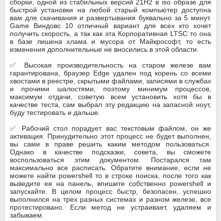
сборки, одной из стабильных версий 21H2 в iso образе для
быстрой установки на любой старый компьютер доступна
вам для скачивания и развертывания буквально за 5 минут.
Game Виндовс 10 отличный вариант для всех кто хочет
получить скорость, а так как эта Корпоративная LTSC то она
в базе лишена хлама и мусора от Майкрософт, то есть
изменения дополнительные не вносились в этой области.
✅ Высокая производительность на старом железе вам
гарантирована, браузер Edge удален под корень со всеми
хвостами в реестре, скрытыми файлами, записями в службах
и прочими шалостями, поэтому минимум процессов,
максимум отдачи, советую всем установить хотя бы в
качестве теста, сам выбрал эту редакцию на запасной ноут,
буду тестировать и дальше.
✅ Рабочий стол порадует вас текстовым файлом, он же
активация. Принудительно этот процесс не будет выполнен,
вы сами в праве решить каким методом пользоваться.
Однако в качестве подсказки, совета, вы сможете
воспользоваться этим документом. Постарался там
максимально все расписать. Обратите внимание, если не
можете найти powershell то в строке поиска, после того как
выведите ее на панель, впишите собственно powershell и
запускайте. В целом процесс быстр, безопасен, успешно
выполнился на трех разных системах и разном железе, все
протестировано. Если метод не устраивает, удаляем и
забываем.