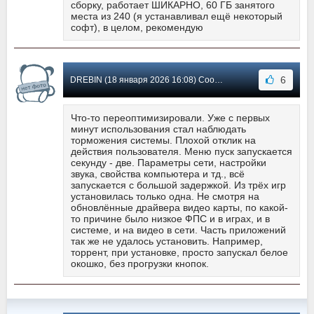
сборку, работает ШИКАРНО, 60 ГБ занятого
места из 240 (я устанавливал ещё некоторый
софт), в целом, рекомендую
6
DREBIN (18 января 2026 16:08) Сообщение #3
Что-то переоптимизировали. Уже с первых
минут использования стал наблюдать
торможения системы. Плохой отклик на
действия пользователя. Меню пуск запускается
секунду - две. Параметры сети, настройки
звука, свойства компьютера и тд., всё
запускается с большой задержкой. Из трёх игр
установилась только одна. Не смотря на
обновлённые драйвера видео карты, по какой-
то причине было низкое ФПС и в играх, и в
системе, и на видео в сети. Часть приложений
так же не удалось установить. Например,
торрент, при установке, просто запускал белое
окошко, без прогрузки кнопок.