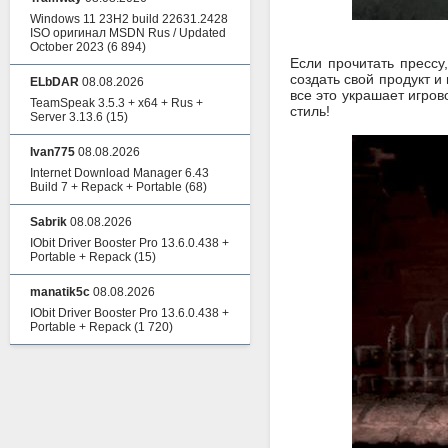
Windows 11 23H2 build 22631.2428
ISO оригинал MSDN Rus / Updated
October 2023
(6 894)
Если прочитать прессу
создать свой продукт и
ELbDAR
08.08.2026
все это украшает игров
TeamSpeak 3.5.3 + x64 + Rus +
стиль!
Server 3.13.6
(15)
Ivan775
08.08.2026
Internet Download Manager 6.43
Build 7 + Repack + Portable
(68)
Sabrik
08.08.2026
IObit Driver Booster Pro 13.6.0.438 +
Portable + Repack
(15)
manatik5c
08.08.2026
IObit Driver Booster Pro 13.6.0.438 +
Portable + Repack
(1 720)