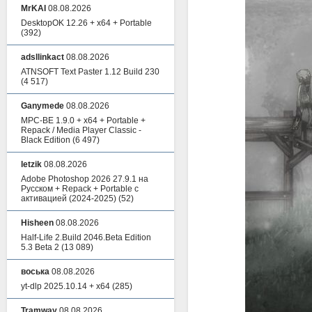
MrKAI
08.08.2026
DesktopOK 12.26 + x64 + Portable
(392)
adsllinkact
08.08.2026
ATNSOFT Text Paster 1.12 Build 230
(4 517)
Ganymede
08.08.2026
MPC-BE 1.9.0 + x64 + Portable +
Repack / Media Player Classic -
Black Edition
(6 497)
letzik
08.08.2026
Adobe Photoshop 2026 27.9.1 на
Русском + Repack + Portable с
активацией (2024-2025)
(52)
Hisheen
08.08.2026
Half-Life 2.Build 2046.Beta Edition
5.3 Beta 2
(13 089)
воська
08.08.2026
yt-dlp 2025.10.14 + x64
(285)
Tramway
08.08.2026