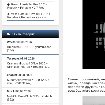
Revo Uninstaller Pro 5.5.2 +
Repack + Portable + 2.7 Free
Wise Care 365 Pro 8.0.4.732 +
Portable + Repack на Русском
О чем говорят
Weeter
08.08.2026
DreamMail 6.7.3.3 + Русификатор
(134)
Тестовик
08.08.2026
Скачать Microsoft Office 2016 +
ключ и активатор + Repack
(110)
chap39
08.08.2026
Сюжет простенький, не
SuperAntiSpyware X 10.0.1290 +
жизнь, правда населе
x64 + Portable
(42)
перестали дружить с го
всех бед этого куска зе
MrKAI
08.08.2026
MultiClipBoardSlots 3.35 + Portable
(392)