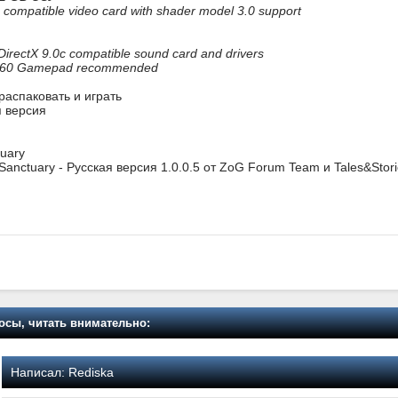
compatible video card with shader model 3.0 support
rectX 9.0c compatible sound card and drivers
360 Gamepad recommended
 распаковать и играть
я версия
tuary
d Sanctuary - Русская версия 1.0.0.5 от ZoG Forum Team и Tales&Sto
осы, читать внимательно:
Написал:
Rediska