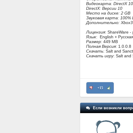
Видеокарта: DirectX 10 
DirectX: Версии 10
Место на диске: 2 GB
Звуковая карта: 100% Di
Дополнительно: Xbox
Лицензия
: ShareWare -
Язык
: English + Русска
Размер
: 449 MB
Полная Версия
: 1.0.0.8
Скачать
: Salt and Sanc
Скачать игру
: Salt an
+15
Если возникли вопр