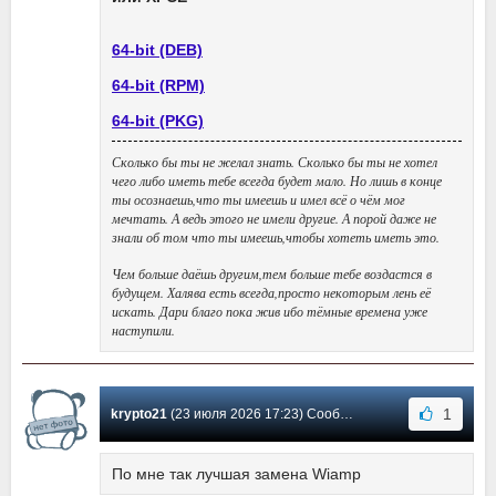
64-bit (DEB)
64-bit (RPM)
64-bit (PKG)
Сколько бы ты не желал знать. Сколько бы ты не хотел
чего либо иметь тебе всегда будет мало. Но лишь в конце
ты осознаешь,что ты имеешь и имел всё о чём мог
мечтать. А ведь этого не имели другие. А порой даже не
знали об том что ты имеешь,чтобы хотеть иметь это.
Чем больше даёшь другим,тем больше тебе воздастся в
будущем. Халява есть всегда,просто некоторым лень её
искать. Дари благо пока жив ибо тёмные времена уже
наступили.
1
krypto21
(23 июля 2026 17:23) Сообщение #3685
По мне так лучшая замена Wiamp