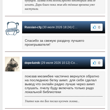
будущем. Халява есть всегда,просто некоторым лень её
искать. Дари благо пока жив ибо тёмные времена уже
наступили.
0
Russian-cfg
(30 июля 2026 18:24) Сообщение #3688
Спасибо за свежую раздачу лучшего
проигрывателя!
0
dope4atnik
(29 июля 2026 10:12) Сообщение #3687
поюзав мюзикбее частично вернулся обратно
на последнюю бетку аимп. для себя сделал
вывод что онлайн радио лучше через аимп
слушать. пчелу буду включать только радо
локальной библиотеки
Улитке как-то Бог послал кусочек склона...