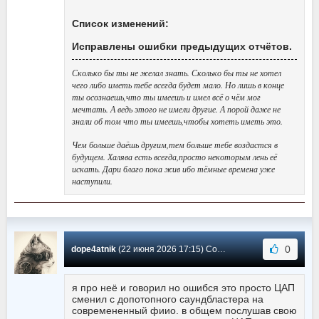
Список изменений:
Исправлены ошибки предыдущих отчётов.
Сколько бы ты не желал знать. Сколько бы ты не хотел
чего либо иметь тебе всегда будет мало. Но лишь в конце
ты осознаешь,что ты имеешь и имел всё о чём мог
мечтать. А ведь этого не имели другие. А порой даже не
знали об том что ты имеешь,чтобы хотеть иметь это.
Чем больше даёшь другим,тем больше тебе воздастся в
будущем. Халява есть всегда,просто некоторым лень её
искать. Дари благо пока жив ибо тёмные времена уже
наступили.
0
dope4atnik
(22 июня 2026 17:15) Сообщение #3669
я про неё и говорил но ошибся это просто ЦАП
сменил с допотопного саундбластера на
современенный фиио. в общем послушав свою