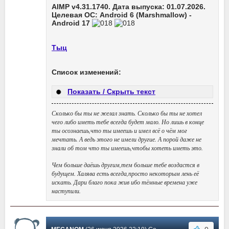
AIMP v4.31.1740. Дата выпуска: 01.07.2026.
Целевая ОС: Android 6 (Marshmallow) -
Android 17
Тыц
Список изменений:
Показать / Скрыть текст
Сколько бы ты не желал знать. Сколько бы ты не хотел
чего либо иметь тебе всегда будет мало. Но лишь в конце
ты осознаешь,что ты имеешь и имел всё о чём мог
мечтать. А ведь этого не имели другие. А порой даже не
знали об том что ты имеешь,чтобы хотеть иметь это.
Чем больше даёшь другим,тем больше тебе воздастся в
будущем. Халява есть всегда,просто некоторым лень её
искать. Дари благо пока жив ибо тёмные времена уже
наступили.