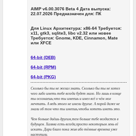
AIMP v6.00.3076 Beta 4 Дата выпуска:
22.07.2026 Предназначен для: ПК
Для Linux Архитектура: x86-64 Требуется:
x11, gtk3, sqlite3, libc v2.32 или новее
Требуется: Gnome, KDE, Cinnamon, Mate
или XFCE
64-bit (DEB)
64-bit (RPM)
64-bit (PKG)
Сколько бы ты не желал знать. Сколько бы ты не хотел
чего либо иметь тебе всегда будет мало. Но лишь в конце
ты осознаешь,что ты имеешь и имел всё о чём мог
мечтать. А ведь этого не имели другие. А порой даже не
знали об том что ты имеешь,чтобы хотеть иметь это.
Чем больше даёшь другим,тем больше тебе воздастся в
будущем. Халява есть всегда,просто некоторым лень её
искать. Дари благо пока жив ибо тёмные времена уже
наступили.