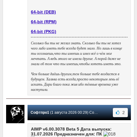
64-bit (DEB)
64-bit (RPM)
64-bit (PKG)
Сколько бы ты не желал знать. Сколько бы ты не хотел
чего либо иметь тебе всегда будет мало. Но лишь в конце
ты осознаешь,что ты имеешь и имел всё о чём мог
мечтать. А ведь этого не имели другие. А порой даже не
знали об том что ты имеешь,чтобы хотеть иметь это.
Чем больше даёшь другим,тем больше тебе воздастся в
будущем. Халява есть всегда,просто некоторым лень её
искать. Дари благо пока жив ибо тёмные времена уже
наступили.
2
Софтпро1
(1 августа 2026 00:29) Сообщение #3689
AIMP v6.00.3078 Beta 5 Дата выпуска:
31.07.2026 Предназначен для: ПК