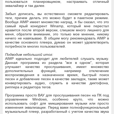
пользоваться планировщиком, настраивать отличный
эквалайзер и так далее.
Забыл дописать, вы естественно сможете редактировать
теги, причем делать это можно будет в пакетном режиме.
Вообще AIMP имеет множество наград, я бы сказал, что это
самый ярый конкурент Winamp, который мне перестал
нравится после второй версии, слишком много лишнего для
меня, обратите внимание, это только мое мнение, никому
ничего не навязываю. В общем могу рекомендовать AIMP в
качестве основного плеера, думаю он может удовлетворить
потребности многих пользователей.
Подводим небольшой итог:
AIMP идеально подходит для любителей слушать музыку.
Данная программа из раздела "все в одном", которая
улучшает качество прослушивания, имеет множество
дополнительных функций, например отключение
воспроизведения в назначенное время, быстрый поиск
песен и добавление песен в качестве закладок, также может
конвертировать аудио, служить в качестве диктофона,
риппера и редактора тегов.
Программа просто ВАУ для прослушивания песен на ПК под
управлением Windows, особенно круто, что можно
использовать софт для микширования музыки или просто
изменения эквализации. Перед вами полнофункциональный
музыкальный плеер, разработанный с учетом качества звука