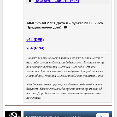
Показать / Скрыть текст
AIMP v5.40.2721 Дата выпуска: 23.06.2026
Предназначен для: ПК
x64 (DEB)
x64 (RPM)
Сколько бы ты не желал знать. Сколько бы ты не хотел
чего либо иметь тебе всегда будет мало. Но лишь в конце
ты осознаешь,что ты имеешь и имел всё о чём мог
мечтать. А ведь этого не имели другие. А порой даже не
знали об том что ты имеешь,чтобы хотеть иметь это.
Чем больше даёшь другим,тем больше тебе воздастся в
будущем. Халява есть всегда,просто некоторым лень её
искать. Дари благо пока жив ибо тёмные времена уже
наступили.