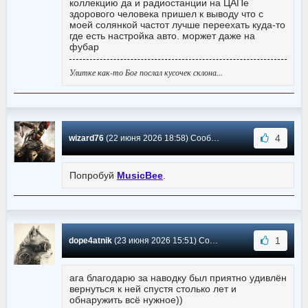
коллекцию да и радиостанции на ЦАПе
здорового человека пришел к выводу что с
моей солянкой частот лучше переехать куда-то
где есть настройка авто. моржет даже на
фубар
Улитке как-то Бог послал кусочек склона...
4
wizard76
(22 июня 2026 18:58) Сообщение #3668
Попробуй
MusicBee
.
1
dope4atnik
(23 июня 2026 15:51) Сообщение #3667
ага благодарю за наводку был приятно удивлён
вернуться к ней спустя столько лет и
обнаружить всё нужное))