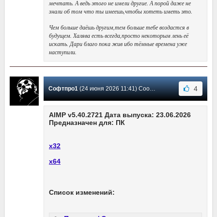
мечтать. А ведь этого не имели другие. А порой даже не
знали об том что ты имеешь,чтобы хотеть иметь это.
Чем больше даёшь другим,тем больше тебе воздастся в
будущем. Халява есть всегда,просто некоторым лень её
искать. Дари благо пока жив ибо тёмные времена уже
наступили.
4
Софтпро1
(24 июня 2026 11:41) Сообщение #3671
AIMP v5.40.2721 Дата выпуска: 23.06.2026
Предназначен для: ПК
х32
х64
Список изменений: