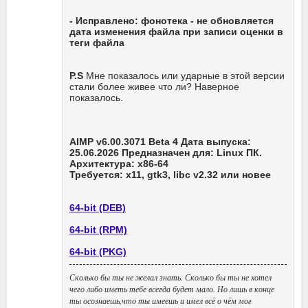
- Исправлено: фонотека - не обновляется
дата изменения файла при записи оценки в
теги файла
P.S
Мне показалось или ударные в этой версии
стали более живее что ли? Наверное
показалось.
AIMP v6.00.3071 Beta 4 Дата выпуска:
25.06.2026 Предназначен для: Linux ПК.
Архитектура: x86-64
Требуется: x11, gtk3, libc v2.32 или новее
64-bit (DEB)
64-bit (RPM)
64-bit (PKG)
Сколько бы ты не желал знать. Сколько бы ты не хотел
чего либо иметь тебе всегда будет мало. Но лишь в конце
ты осознаешь,что ты имеешь и имел всё о чём мог