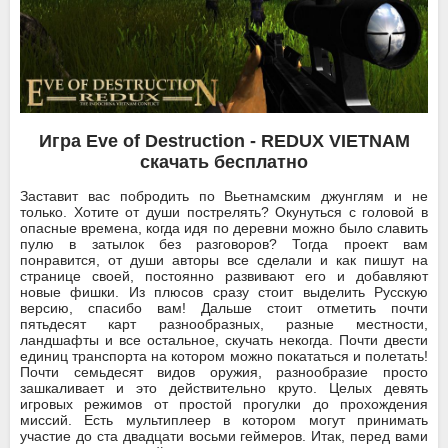
Игра Eve of Destruction - REDUX VIETNAM
скачать бесплатно
Заставит вас побродить по Вьетнамским джунглям и не
только. Хотите от души пострелять? Окунуться с головой в
опасные времена, когда идя по деревни можно было славить
пулю в затылок без разговоров? Тогда проект вам
понравится, от души авторы все сделали и как пишут на
странице своей, постоянно развивают его и добавляют
новые фишки. Из плюсов сразу стоит выделить Русскую
версию, спасибо вам! Дальше стоит отметить почти
пятьдесят карт разнообразных, разные местности,
ландшафты и все остальное, скучать некогда. Почти двести
единиц транспорта на котором можно покататься и полетать!
Почти семьдесят видов оружия, разнообразие просто
зашкаливает и это действительно круто. Целых девять
игровых режимов от простой прогулки до прохождения
миссий. Есть мультиплеер в котором могут принимать
участие до ста двадцати восьми геймеров. Итак, перед вами