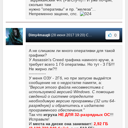
"африканский ФК"(FarCry-II)!!! И уже по-фиг,
сколько там
нужно "оперативы" и пр. "железа"...
Непременно заценю, спс.
0
Dimy4maugli
(28 июня 2017 19:20) Сообщение #6
А не слишком ли много оперативки для такой
графики?
У Assassin's Creed графика намного круче, а
требует всего 1 Гб оперативы. Но тут - 3 ГБ!!!
Не жирно ли?!!
------------
У меня ОЗУ - 2Гб, но при запуске выдаётся
сообщение не о недостатке памяти, а:
"Версия этого файла несовместима с
используемой версией Windows. С помощью
сведений о системе определите
необходимую версию программы (32 или 64-
разрядную) и обратитесь к издателю
программного обеспечения."
Так что
игруха
НЕ ДЛЯ 32-разрядных ОС
!!!
Исправьте!
И
места на диске она занимает:
2,92 ГБ