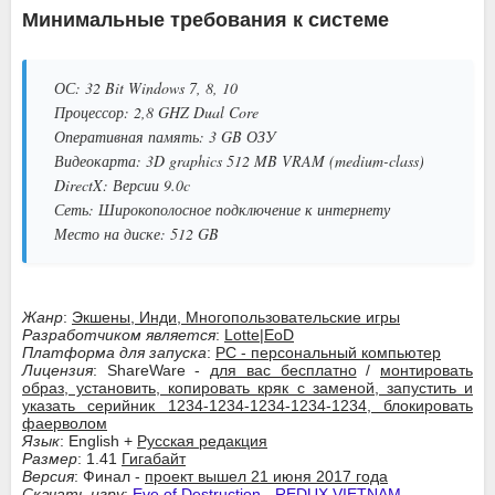
Минимальные требования к системе
ОС: 32 Bit Windows 7, 8, 10
Процессор: 2,8 GHZ Dual Core
Оперативная память: 3 GB ОЗУ
Видеокарта: 3D graphics 512 MB VRAM (medium-class)
DirectX: Версии 9.0c
Сеть: Широкополосное подключение к интернету
Место на диске: 512 GB
Жанр
:
Экшены, Инди, Многопользовательские игры
Разработчиком является
:
Lotte|EoD
Платформа для запуска
:
PC - персональный компьютер
Лицензия
: ShareWare -
для вас бесплатно
/
монтировать
образ, установить, копировать кряк с заменой, запустить и
указать серийник 1234-1234-1234-1234-1234, блокировать
фаерволом
Язык
: English +
Русская редакция
Размер
: 1.41
Гигабайт
Версия
: Финал -
проект вышел 21 июня 2017 года
Скачать игру
:
Eve of Destruction - REDUX VIETNAM