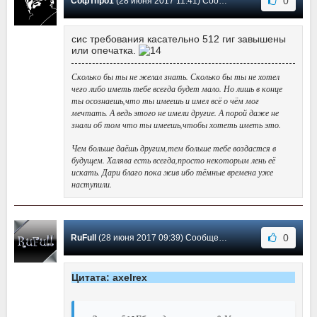
0
Софтпро1
(28 июня 2017 11:41) Сообщение #4
сис требования касательно 512 гиг завышены
или опечатка.
Сколько бы ты не желал знать. Сколько бы ты не хотел
чего либо иметь тебе всегда будет мало. Но лишь в конце
ты осознаешь,что ты имеешь и имел всё о чём мог
мечтать. А ведь этого не имели другие. А порой даже не
знали об том что ты имеешь,чтобы хотеть иметь это.
Чем больше даёшь другим,тем больше тебе воздастся в
будущем. Халява есть всегда,просто некоторым лень её
искать. Дари благо пока жив ибо тёмные времена уже
наступили.
0
RuFull
(28 июня 2017 09:39) Сообщение #3
Цитата: axelrex