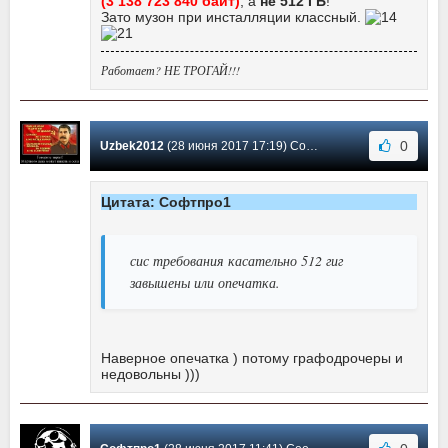
(3 138 723 840 байт)
, а
не 512 ГБ
!
Зато музон при инсталляции классный.
Работает? НЕ ТРОГАЙ!!!
0
Uzbek2012
(28 июня 2017 17:19) Сообщение #5
Цитата: Софтпро1
сис требования касательно 512 гиг
завышены или опечатка.
Наверное опечатка ) потому графодрочеры и
недовольны )))