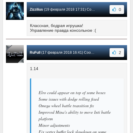
0
Zizzilius
(19 февраля 2018 17:31) Сообщение #3
Классная, бодрая игрушка!
Управление правда консольное :(
2
RuFull
(17 февраля 2018 16:41) Сообщение #2
1.14
Elro could appear on top of some boxes
Some issues with dodge rolling fixed
Omega wheel battle transition fix
Improved Mina's ability to move Inti battle
platform
Minor adjustments
Fix vertex buffer lock slowdown on some