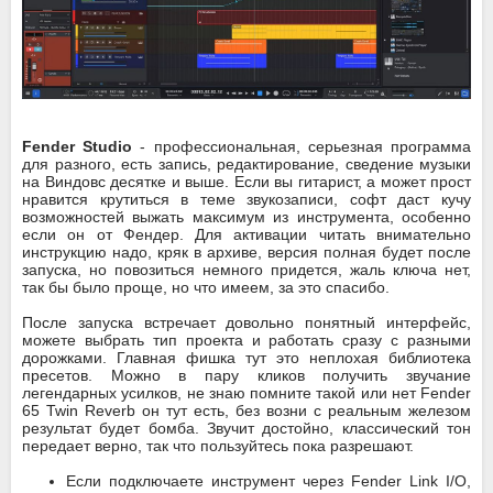
Fender Studio
- профессиональная, серьезная программа
для разного, есть запись, редактирование, сведение музыки
на Виндовс десятке и выше. Если вы гитарист, а может прост
нравится крутиться в теме звукозаписи, софт даст кучу
возможностей выжать максимум из инструмента, особенно
если он от Фендер. Для активации читать внимательно
инструкцию надо, кряк в архиве, версия полная будет после
запуска, но повозиться немного придется, жаль ключа нет,
так бы было проще, но что имеем, за это спасибо.
После запуска встречает довольно понятный интерфейс,
можете выбрать тип проекта и работать сразу с разными
дорожками. Главная фишка тут это неплохая библиотека
пресетов. Можно в пару кликов получить звучание
легендарных усилков, не знаю помните такой или нет Fender
65 Twin Reverb он тут есть, без возни с реальным железом
результат будет бомба. Звучит достойно, классический тон
передает верно, так что пользуйтесь пока разрешают.
Если подключаете инструмент через Fender Link I/O,