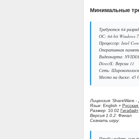
Минимальные тре
Требуются 64-разряд
ОС: 64-bit Windows 7,
Процессор: Intel Co
Оперативная память
Видеокарта: NVIDIA
DirectX: Версии 11
Сеть: Широкополосн
Место на диске: 45 
Лицензия
: ShareWare -
Язык
: English +
Русская
Размер
: 10.02
Гигабайт
Версия 1.0.2
: Финал
Скачать игру
:
Чтобы видеть скрыт