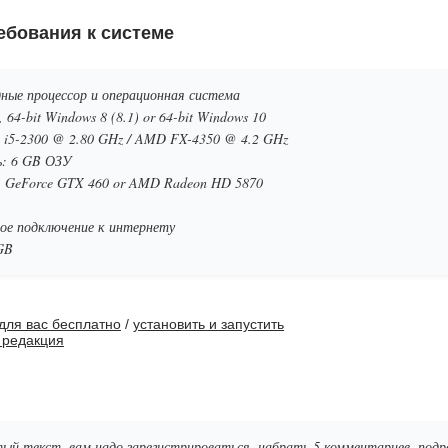
бования к системе
ные процессор и операционная система
 64-bit Windows 8 (8.1) or 64-bit Windows 10
re i5-2300 @ 2.80 GHz / AMD FX-4350 @ 4.2 GHz
: 6 GB ОЗУ
 GeForce GTX 460 or AMD Radeon HD 5870
ое подключение к интернету
GB
для вас бесплатно
/
установить и запустить
 редакция
ый текст, вам надо зарегистрироваться, набрать 5 комментариев, по