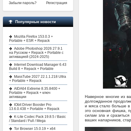
Забыли пароль?
Регистрация
Популярные новости
Mozilla Firefox 153.0.3 +
Portable + ESR + Repack
Adobe Photoshop 2026 27.9.1
на Русском + Repack + Portable с
активацией (2024-2025)
Internet Download Manager 6.43
Build 8 + Repack + Portable
MassTube 2027 22.1.1.218 Ultra
+ Portable + Repack
AIDA64 Extreme 8.35.8400 +
Portable + Repack + ключ
Наверное многие из ва
активации
долгожданное продолжен
IObit Driver Booster Pro
и мяса стало больше в
13.6.0.438 + Portable + Repack
это основная фишка, п
силам зла и сразиться
K-Lite Codec Pack 19.8.5 / Basic
ваших напарников, стар
/ Standard / Full / Mega
Tor Browser 15.0.19 + x64