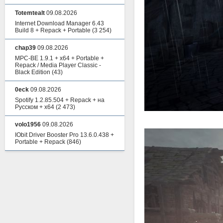
Totemtealt
09.08.2026
Internet Download Manager 6.43
Build 8 + Repack + Portable
(3 254)
chap39
09.08.2026
MPC-BE 1.9.1 + x64 + Portable +
Repack / Media Player Classic -
Black Edition
(43)
0eck
09.08.2026
Spotify 1.2.85.504 + Repack + на
Русском + x64
(2 473)
volo1956
09.08.2026
IObit Driver Booster Pro 13.6.0.438 +
Portable + Repack
(846)