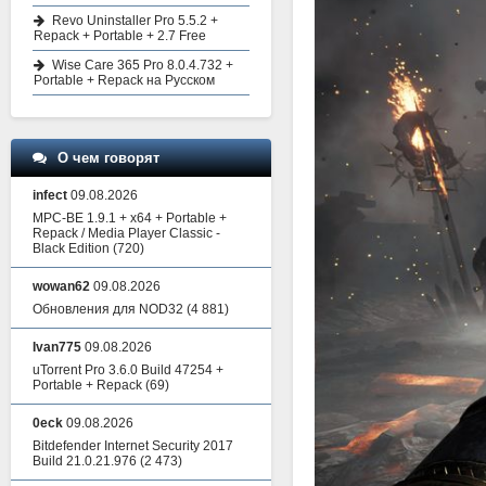
Revo Uninstaller Pro 5.5.2 +
Repack + Portable + 2.7 Free
Wise Care 365 Pro 8.0.4.732 +
Portable + Repack на Русском
О чем говорят
infect
09.08.2026
MPC-BE 1.9.1 + x64 + Portable +
Repack / Media Player Classic -
Black Edition
(720)
wowan62
09.08.2026
Обновления для NOD32
(4 881)
Ivan775
09.08.2026
uTorrent Pro 3.6.0 Build 47254 +
Portable + Repack
(69)
0eck
09.08.2026
Bitdefender Internet Security 2017
Build 21.0.21.976
(2 473)