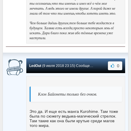
ты осознаешь,что ты имеешь и имел всё о чём мог
мечтать. А ведь этого не имели другие. А порой даже не
знали об том что ты имеешь,чтобы хотеть иметь это.
Чем больше даёшь другим,тем больше тебе воздастся в
будущем. Халява есть всегда,просто некоторым лень её
искать. Дари благо пока жив ибо тёмные времена уже
наступили.
0
LedOut
(9 июля 2018 23:15) Сообщение #1
Клон Байонеты только без очков.
Это да. И еще есть манга Kurohime. Там тоже
была по сюжету ведьма-магический стрелок.
Там такие как она были крутые среди магов
того мира.