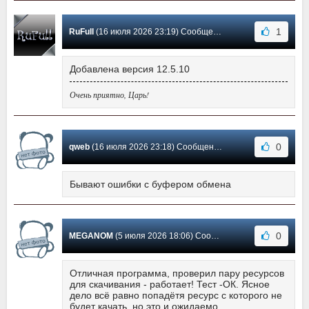
1
RuFull
(16 июля 2026 23:19) Сообщение #71
Добавлена версия 12.5.10
Очень приятно, Царь!
0
qweb
(16 июля 2026 23:18) Сообщение #70
Бывают ошибки с буфером обмена
0
MEGANOM
(5 июля 2026 18:06) Сообщение #69
Отличная программа, проверил пару ресурсов
для скачивания - работает! Тест -OК. Ясное
дело всё равно попадётя ресурс с которого не
будет качать, но это и ожидаемо.