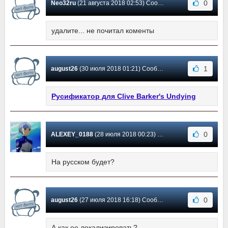
0
Neo32ru
(21 августа 2018 02:53) Сообщение #6
удалите... не почитал коменты
1
august26
(30 июля 2018 01:21) Сообщение #5
Русификатор для Clive Barker's Undying
0
ALEXEY_0188
(28 июля 2018 00:23) Сообщение #4
На русском будет?
0
august26
(27 июля 2018 16:18) Сообщение #3
А как ее локализировать?