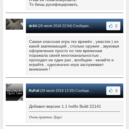
То бишь русифицировать.
2
dc64
(26 июля 2018 22:04) Сообщение #2
Самая классная игра тех времён , ужастик ) но
какой завлекающий , столько оружия , звуковая
оформление просто по тем временам
поражала своей многоканальностью ,
проходил не один раз , вообщем - качайте и
играйте , однозначно игра заслуживает
внимания !
3
RuFull
(26 июля 2018 13:35) Сообщение #1
Добавил версию 1.1 hotfix Build 22141
Очень приятно, Царь!