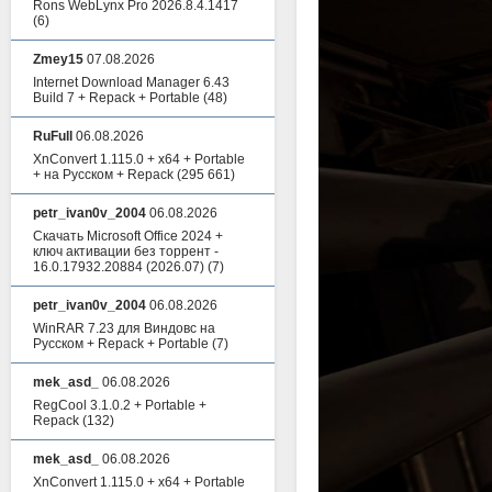
Rons WebLynx Pro 2026.8.4.1417
(6)
Zmey15
07.08.2026
Internet Download Manager 6.43
Build 7 + Repack + Portable
(48)
RuFull
06.08.2026
XnConvert 1.115.0 + x64 + Portable
+ на Русском + Repack
(295 661)
petr_ivan0v_2004
06.08.2026
Скачать Microsoft Office 2024 +
ключ активации без торрент -
16.0.17932.20884 (2026.07)
(7)
petr_ivan0v_2004
06.08.2026
WinRAR 7.23 для Виндовс на
Русском + Repack + Portable
(7)
mek_asd_
06.08.2026
RegCool 3.1.0.2 + Portable +
Repack
(132)
mek_asd_
06.08.2026
XnConvert 1.115.0 + x64 + Portable