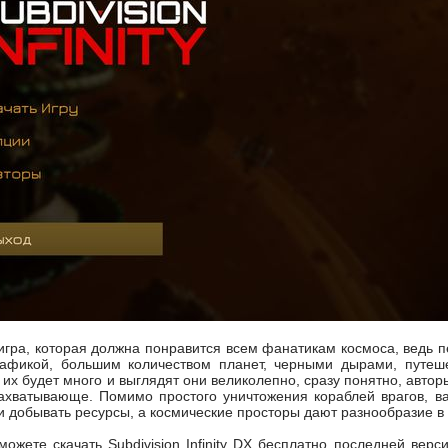
X - игра, которая должна понравится всем фанатикам космоса, ведь
рафикой, большим количеством планет, черными дырами, путеше
 их будет много и выглядят они великолепно, сразу понятно, авто
захватывающе. Помимо простого уничтожения кораблей врагов, в
 добывать ресурсы, а космические просторы дают разнообразие в 
можете скачать Subdivision Infinity DX бесплатно последней ве