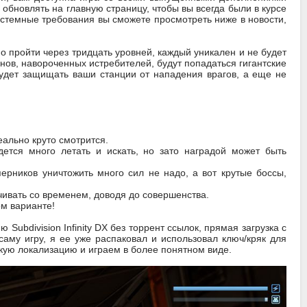
и обновлять на главную страницу, чтобы вы всегда были в курсе
истемные требования вы сможете просмотреть ниже в новости,
но пройти через тридцать уровней, каждый уникален и не будет
нов, навороченных истребителей, будут попадаться гигантские
удет защищать ваши станции от нападения врагов, а еще не
еально круто смотрится.
ется много летать и искать, но зато наградой может быть
ерников уничтожить много сил не надо, а вот крутые боссы,
ивать со временем, доводя до совершенства.
ом варианте!
Subdivision Infinity DX без торрент ссылок, прямая загрузка с
аму игру, я ее уже распаковал и использовал ключ/кряк для
скую локализацию и играем в более понятном виде.