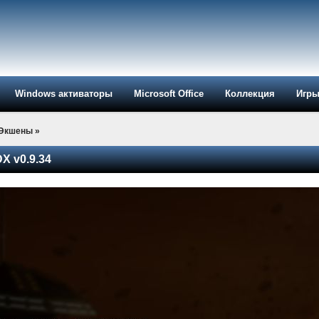
Windows активаторы
Microsoft Office
Коллекция
Игр
-Экшены
»
DX v0.9.34