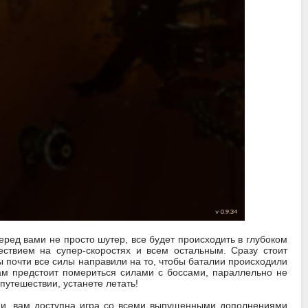
 перед вами не просто шутер, все будет происходить в глубоком
ствием на супер-скоростях и всем остальным. Сразу стоит
ры почти все силы направили на то, чтобы баталии происходили
ам предстоит помериться силами с боссами, параллельно не
путешествии, устанете летать!
рсии, вам доступна игра со всеми выпущенными дополнениями