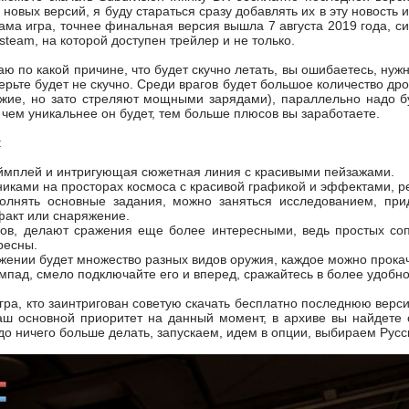
 новых версий, я буду стараться сразу добавлять их в эту новость 
ама игра, точнее финальная версия вышла 7 августа 2019 года, с
 steam, на которой доступен трейлер и не только.
аю по какой причине, что будет скучно летать, вы ошибаетесь, нуж
рьте будет не скучно. Среди врагов будет большое количество дро
южие, но зато стреляют мощными зарядами), параллельно надо б
чем уникальнее он будет, тем больше плюсов вы заработаете.
:
ймплей и интригующая сюжетная линия с красивыми пейзажами.
никами на просторах космоса с красивой графикой и эффектами, р
олнять основные задания, можно заняться исследованием, прид
факт или снаряжение.
сов, делают сражения еще более интересными, ведь простых соп
ресны.
ении будет множество разных видов оружия, каждое можно прокач
мпад, смело подключайте его и вперед, сражайтесь в более удобн
гра, кто заинтригован советую скачать бесплатно последнюю версию 
аш основной приоритет на данный момент, в архиве вы найдете с
до ничего больше делать, запускаем, идем в опции, выбираем Рус