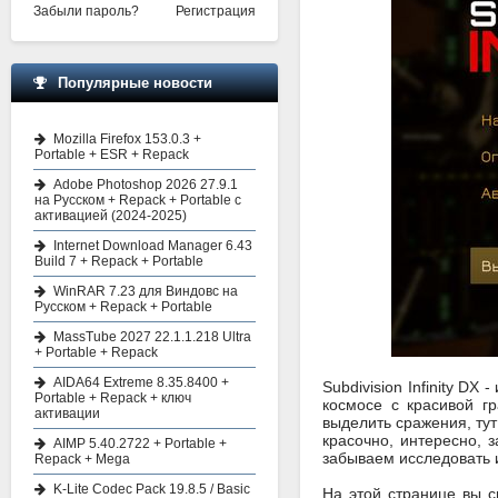
Забыли пароль?
Регистрация
Популярные новости
Mozilla Firefox 153.0.3 +
Portable + ESR + Repack
Adobe Photoshop 2026 27.9.1
на Русском + Repack + Portable с
активацией (2024-2025)
Internet Download Manager 6.43
Build 7 + Repack + Portable
WinRAR 7.23 для Виндовс на
Русском + Repack + Portable
MassTube 2027 22.1.1.218 Ultra
+ Portable + Repack
AIDA64 Extreme 8.35.8400 +
Subdivision Infinity D
Portable + Repack + ключ
космосе с красивой г
активации
выделить сражения, тут
красочно, интересно, 
AIMP 5.40.2722 + Portable +
забываем исследовать и
Repack + Mega
K-Lite Codec Pack 19.8.5 / Basic
На этой странице вы с