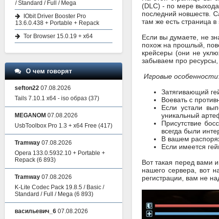
/ Standard / Full / Mega
(DLC) - по мере выхода
последний новшеств. С
IObit Driver Booster Pro
там же есть страница в
13.6.0.438 + Portable + Repack
Tor Browser 15.0.19 + x64
Если вы думаете, не зн
похож на прошлый, пове
крейсеры (они не укл
забываем про ресурсы, 
О чем говорят
Игровые особенности
sefton22
07.08.2026
Затягивающий ге
Tails 7.10.1 x64 - iso образ
(37)
Воевать с против
Если устали вып
уникальный арте
MEGANOM
07.08.2026
Присутствие бос
UsbToolbox Pro 1.3 + x64 Free
(417)
всегда были инте
В вашем распоряж
Tramway
07.08.2026
Если имеется гей
Opera 133.0.5932.10 + Portable +
Repack
(6 893)
Вот такая перед вами и
нашего сервера, вот н
Tramway
07.08.2026
регистрации, вам не на
K-Lite Codec Pack 19.8.5 / Basic /
Standard / Full / Mega
(6 893)
васильевич_6
07.08.2026