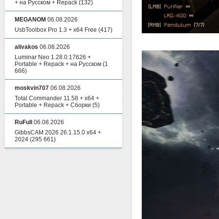
+ на Русском + Repack
(132)
MEGANOM
06.08.2026
UsbToolbox Pro 1.3 + x64 Free
(417)
alivakos
06.08.2026
Luminar Neo 1.28.0.17626 +
Portable + Repack + на Русском
(1
666)
moskvin707
06.08.2026
Total Commander 11.58 + x64 +
Portable + Repack + Сборки
(5)
RuFull
06.08.2026
GibbsCAM 2026 26.1.15.0 x64 +
2024
(295 661)