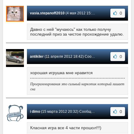
0
vasia.stepanoff2010
(4 мая 2012 15:48) Сообщение #14
Давно с ней "мучаюсь" как только получу
последний приз за чистое прохождение удалю.
0
antikiler
(11 апреля 2012 18:42) Сообщение #13
хорошая игрушка мне нравится
Программирования это сильный наркотик который лишает
сна
0
i dimo
(15 марта 2012 20:32) Сообщение #12
Класная игра все 4 части прошол!!!)