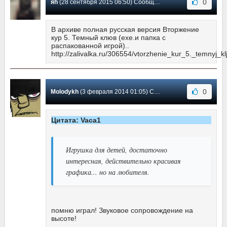
0
яh
(28 сентября 2015 06:50) Сообщение #30
В архиве полная русская версия Вторжение
кур 5. Темный клюв (exe.и папка с
распакованной игрой)..
http://zalivalka.ru/306554/vtorzhenie_kur_5._temnyj_kl
0
Molodykh
(3 февраля 2014 01:05) Сообщение #29
Цитата: Vaca1
Игрушка для детей, достаточно
интересная, действительно красивая
графика... но на любителя.
помню играл! Звуковое сопровождение на
высоте!