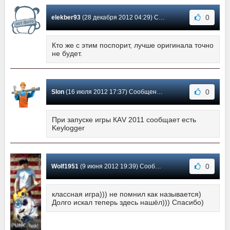
0
elekber93
(28 декабря 2012 04:29) Сообщение #20
Кто же с этим поспорит, лучше оригинала точно
не будет.
0
Slon
(16 июля 2012 17:37) Сообщение #19
При запуске игры КАV 2011 сообщает есть
Keylogger
0
Wolf1951
(9 июня 2012 19:39) Сообщение #18
классная игра))) не помнил как называется)
Долго искал теперь здесь нашёл))) Спасибо)