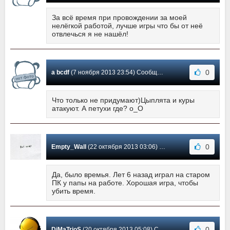
За всё время при провождении за моей
нелёгкой работой, лучше игры что бы от неё
отвлечься я не нашёл!
0
a bcdf
(7 ноября 2013 23:54) Сообщение #25
Что только не придумают)Цыплята и куры
атакуют. А петухи где? о_О
0
Empty_Wall
(22 октября 2013 03:06) Сообщение #24
Да, было времья. Лет 6 назад играл на старом
ПК у папы на работе. Хорошая игра, чтобы
убить время.
0
DiMaTrioS
(20 октября 2013 05:08) Сообщение #23