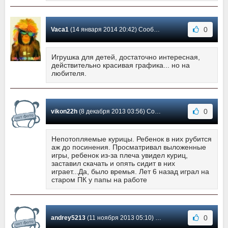
0
Vaca1
(14 января 2014 20:42) Сообщение #28
Игрушка для детей, достаточно интересная,
действительно красивая графика... но на
любителя.
0
vikon22h
(8 декабря 2013 03:56) Сообщение #27
Непотопляемые курицы. Ребенок в них рубится
аж до посинения. Просматривал выложенные
игры, ребенок из-за плеча увидел куриц,
заставил скачать и опять сидит в них
играет...Да, было времья. Лет 6 назад играл на
старом ПК у папы на работе
0
andrey5213
(11 ноября 2013 05:10) Сообщение #26