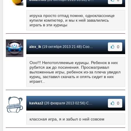
игруха просто отпад помню, однокласснице
купили компютер, и мы к ней завалились
играть в эти курицы
0
alex_lk
(19 октября 2013 21:48) Сообщение #22
Ооо!!! Непотопляемые курицы. Ребенок в них
рубится аж до посинения. Просматривал
выложенные игры, ребенок из-за плеча увидел
куриц, заставил скачать и опять сидит в них
играет...
0
kavkaz2
(26 февраля 2013 02:56) Сообщение #21
классная игра, я и забыл о ней совсем