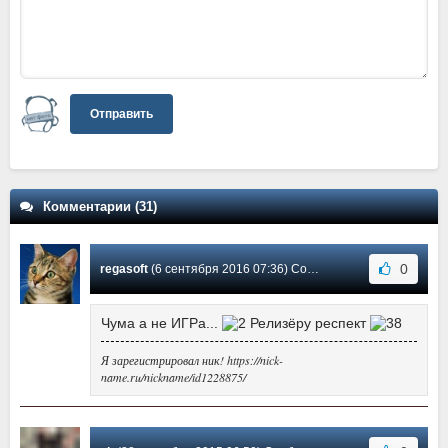
Отправить
Комментарии (31)
0
regasoft
(6 сентября 2016 07:36) Сообщение #31
Чума а не ИГРа...
Релизёру респект
Я зарегистрировал ник! https://nick-
name.ru/nickname/id1228875/