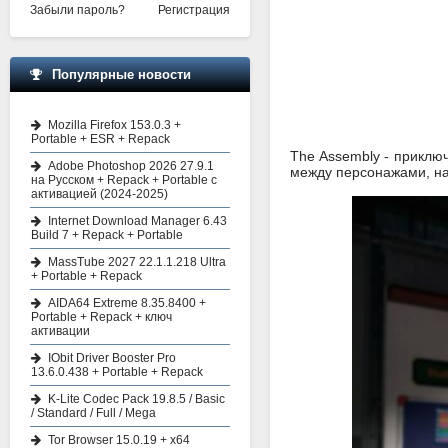
Забыли пароль?
Регистрация
Популярные новости
Mozilla Firefox 153.0.3 +
Portable + ESR + Repack
The Assembly - приклю
Adobe Photoshop 2026 27.9.1
между персонажами, на
на Русском + Repack + Portable с
активацией (2024-2025)
Internet Download Manager 6.43
Build 7 + Repack + Portable
MassTube 2027 22.1.1.218 Ultra
+ Portable + Repack
AIDA64 Extreme 8.35.8400 +
Portable + Repack + ключ
активации
IObit Driver Booster Pro
13.6.0.438 + Portable + Repack
K-Lite Codec Pack 19.8.5 / Basic
/ Standard / Full / Mega
Tor Browser 15.0.19 + x64