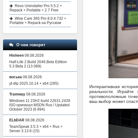
Revo Uninstaller Pro 5.5.2 +
Repack + Portable + 2.7 Free
Wise Care 365 Pro 8.0.4.732 +
Portable + Repack на Русском
О чем говорят
Hisheen
08.08.2026
Half-Life 2.Build 2046.Beta Edition
5.3 Beta 2
(13 089)
воська
08.08.2026
yt-dlp 2025.10.14 + x64
(285)
Интерактивная история
реальности. Играйте
Tramway
08.08.2026
противоположные точки
Windows 11 23H2 build 22631.2428
ваш выбор может спасти
ISO оригинал MSDN Rus / Updated
October 2023
(6 894)
ELbDAR
08.08.2026
TeamSpeak 3.5.3 + x64 + Rus +
Server 3.13.6
(15)