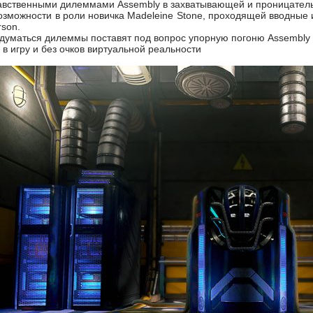
равственными дилеммами Assembly в захватывающей и проницатель
озможности в роли новичка Madeleine Stone, проходящей вводные 
rson.
думаться дилеммы поставят под вопрос упорную погоню Assembly 
 в игру и без очков виртуальной реальности