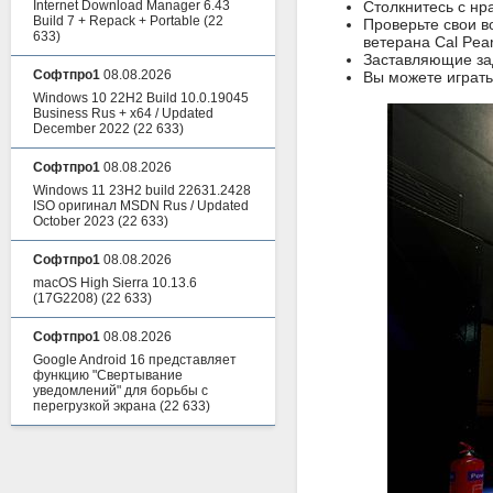
Internet Download Manager 6.43
Столкнитесь с н
Build 7 + Repack + Portable
(22
Проверьте свои в
633)
ветерана Cal Pea
Заставляющие за
Софтпро1
08.08.2026
Вы можете играть
Windows 10 22H2 Build 10.0.19045
Business Rus + x64 / Updated
December 2022
(22 633)
Софтпро1
08.08.2026
Windows 11 23H2 build 22631.2428
ISO оригинал MSDN Rus / Updated
October 2023
(22 633)
Софтпро1
08.08.2026
macOS High Sierra 10.13.6
(17G2208)
(22 633)
Софтпро1
08.08.2026
Google Android 16 представляет
функцию "Свертывание
уведомлений" для борьбы с
перегрузкой экрана
(22 633)