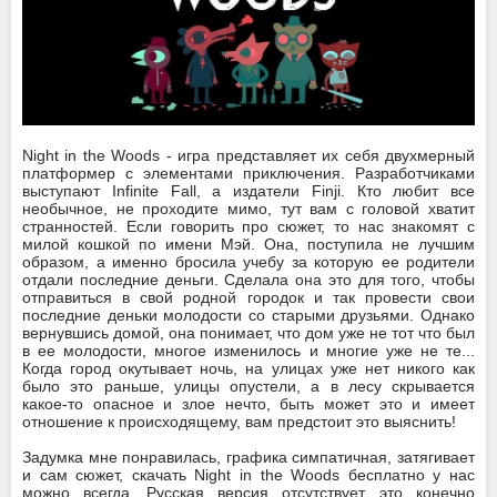
Night in the Woods - игра представляет их себя двухмерный
платформер с элементами приключения. Разработчиками
выступают Infinite Fall, а издатели Finji. Кто любит все
необычное, не проходите мимо, тут вам с головой хватит
странностей. Если говорить про сюжет, то нас знакомят с
милой кошкой по имени Мэй. Она, поступила не лучшим
образом, а именно бросила учебу за которую ее родители
отдали последние деньги. Сделала она это для того, чтобы
отправиться в свой родной городок и так провести свои
последние деньки молодости со старыми друзьями. Однако
вернувшись домой, она понимает, что дом уже не тот что был
в ее молодости, многое изменилось и многие уже не те...
Когда город окутывает ночь, на улицах уже нет никого как
было это раньше, улицы опустели, а в лесу скрывается
какое-то опасное и злое нечто, быть может это и имеет
отношение к происходящему, вам предстоит это выяснить!
Задумка мне понравилась, графика симпатичная, затягивает
и сам сюжет, скачать Night in the Woods бесплатно у нас
можно всегда, Русская версия отсутствует, это конечно