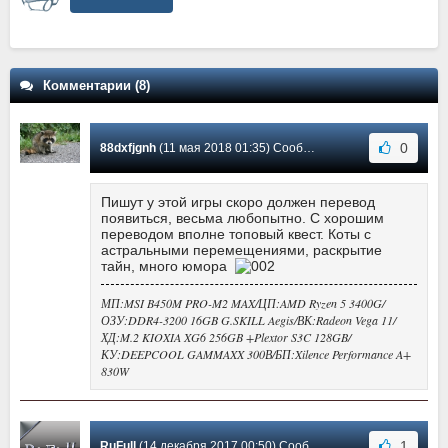
Комментарии (8)
0
88dxfjgnh
(11 мая 2018 01:35) Сообщение #8
Пишут у этой игры скоро должен перевод
появиться, весьма любопытно. С хорошим
переводом вполне топовый квест. Коты с
астральными перемещениями, раскрытие
тайн, много юмора
МП:MSI B450M PRO-M2 MAX/ЦП:AMD Ryzen 5 3400G/
ОЗУ:DDR4-3200 16GB G.SKILL Aegis/ВК:Radeon Vega 11/
ХД:M.2 KIOXIA XG6 256GB +Plextor S3C 128GB/
КУ:DEEPCOOL GAMMAXX 300В/БП:Xilence Performance A+
830W
1
RuFull
(14 декабря 2017 00:50) Сообщение #7