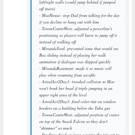
left/right walls (could jump behind if jumped
off stairs)
- MaeHouse: stop Dad from talking for the day
if you decline to hang out with him
- TowneCentreWest: adjusted a powerline's
positioning so players will know to jump off it
instead of walking off
- MirandaYard: prevented issue that would see
Bea sliding instead of playing her walk
animation if dialogue was skipped quickly
- MirandaBasement: made it so music will
play when resuming from savefile
- AstralAct2Day3: tweaked collision so Mae
won't bonk her head if triple jumping in an
upper right area of the level
- AstralAct2Day3: fixed color tint on window
borders on a building below the Tuba guy
- TowneCentreWest: adjusted position of crates
on top of the Snack Falcon so they don't
"shimmer" as much
- Stealing: fixed an issue causing the iris out to