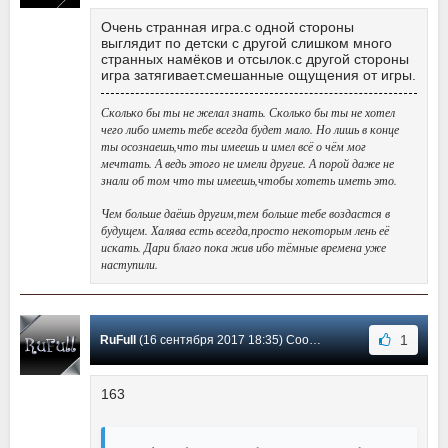
Очень странная игра.с одной стороны
выглядит по детски с другой слишком много
странных намёков и отсылок.с другой стороны
игра затягивает.смешанные ощущения от игры.
Сколько бы ты не желал знать. Сколько бы ты не хотел
чего либо иметь тебе всегда будет мало. Но лишь в конце
ты осознаешь,что ты имеешь и имел всё о чём мог
мечтать. А ведь этого не имели другие. А порой даже не
знали об том что ты имеешь,чтобы хотеть иметь это.
Чем больше даёшь другим,тем больше тебе воздастся в
будущем. Халява есть всегда,просто некоторым лень её
искать. Дари благо пока жив ибо тёмные времена уже
наступили.
1
RuFull
(16 сентября 2017 18:35) Сообщение #5
163