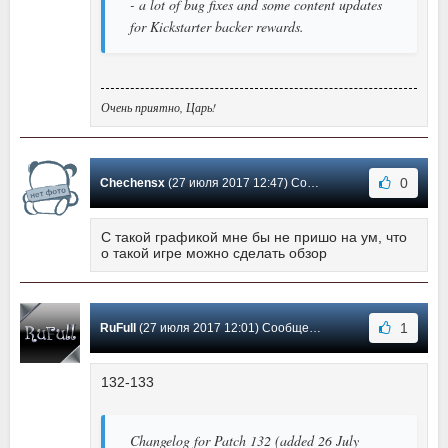
- a lot of bug fixes and some content updates
for Kickstarter backer rewards.
Очень приятно, Царь!
0
Chechensx
(27 июля 2017 12:47) Сообщение #4
С такой графикой мне бы не пришо на ум, что
о такой игре можно сделать обзор
1
RuFull
(27 июля 2017 12:01) Сообщение #3
132-133
Changelog for Patch 132 (added 26 July