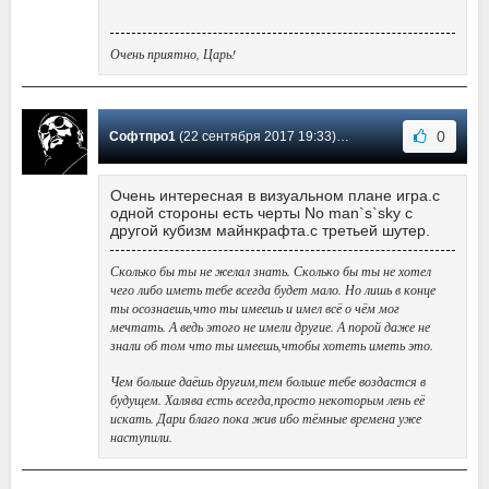
Очень приятно, Царь!
0
Софтпро1
(22 сентября 2017 19:33) Сообщение #1
Очень интересная в визуальном плане игра.с
одной стороны есть черты No man`s`sky с
другой кубизм майнкрафта.с третьей шутер.
Сколько бы ты не желал знать. Сколько бы ты не хотел
чего либо иметь тебе всегда будет мало. Но лишь в конце
ты осознаешь,что ты имеешь и имел всё о чём мог
мечтать. А ведь этого не имели другие. А порой даже не
знали об том что ты имеешь,чтобы хотеть иметь это.
Чем больше даёшь другим,тем больше тебе воздастся в
будущем. Халява есть всегда,просто некоторым лень её
искать. Дари благо пока жив ибо тёмные времена уже
наступили.