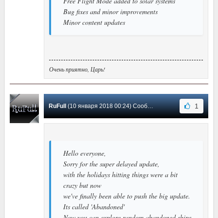
Free Flight Mode added to solar systems
Bug fixes and minor improvements
Minor content updates
Очень приятно, Царь!
1
RuFull
(10 января 2018 00:24) Сообщение #2
Hello everyone,
Sorry for the super delayed update,
with the holidays hitting things were a bit
crazy but now
we've finally been able to push the big update.
Its called 'Abandoned'
Now you can explore random abandoned ships