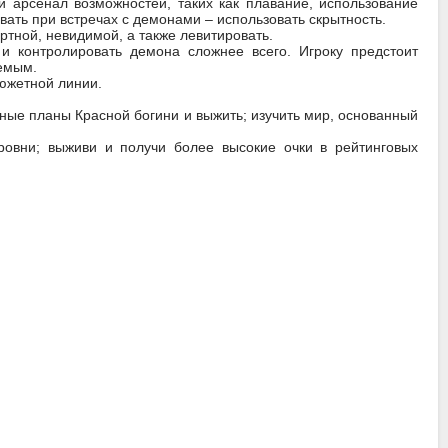
 арсенал возможностей, таких как плавание, использование
ать при встречах с демонами – использовать скрытность.
тной, невидимой, а также левитировать.
контролировать демона сложнее всего. Игроку предстоит
уемым.
южетной линии.
ные планы Красной богини и выжить; изучить мир, основанный
овни; выживи и получи более высокие очки в рейтинговых