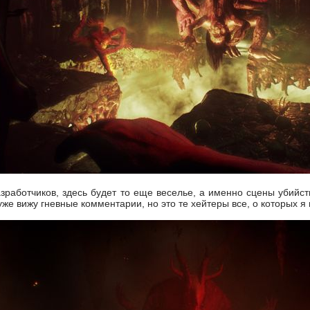
зработчиков, здесь будет то еще веселье, а именно сцены убийств
 уже вижу гневные комментарии, но это те хейтеры все, о которых я