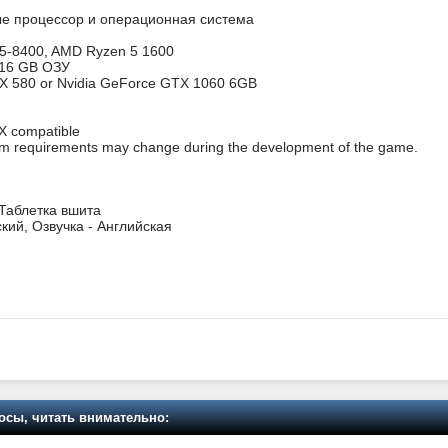
е процессор и операционная система
 i5-8400, AMD Ryzen 5 1600
16 GB ОЗУ
 580 or Nvidia GeForce GTX 1060 6GB
X compatible
m requirements may change during the development of the game.
 Таблетка вшита
кий, Озвучка - Английская
осы, читать внимательно: