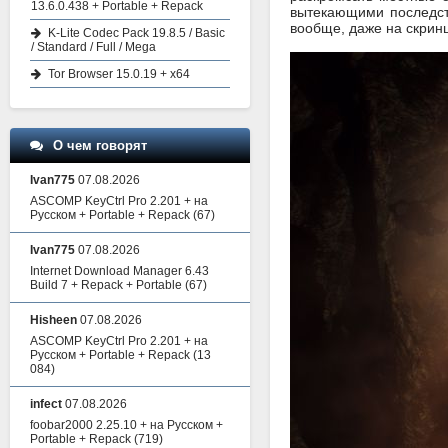
13.6.0.438 + Portable + Repack
вытекающими последств
вообще, даже на скрин
K-Lite Codec Pack 19.8.5 / Basic
/ Standard / Full / Mega
Tor Browser 15.0.19 + x64
О чем говорят
Ivan775
07.08.2026
ASCOMP KeyCtrl Pro 2.201 + на
Русском + Portable + Repack
(67)
Ivan775
07.08.2026
Internet Download Manager 6.43
Build 7 + Repack + Portable
(67)
Hisheen
07.08.2026
ASCOMP KeyCtrl Pro 2.201 + на
Русском + Portable + Repack
(13
084)
infect
07.08.2026
foobar2000 2.25.10 + на Русском +
Portable + Repack
(719)