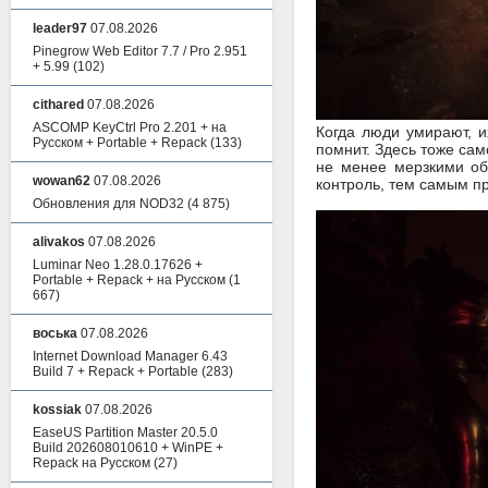
leader97
07.08.2026
Pinegrow Web Editor 7.7 / Pro 2.951
+ 5.99
(102)
cithared
07.08.2026
ASCOMP KeyCtrl Pro 2.201 + на
Когда люди умирают, 
Русском + Portable + Repack
(133)
помнит. Здесь тоже сам
не менее мерзкими об
wowan62
07.08.2026
контроль, тем самым п
Обновления для NOD32
(4 875)
alivakos
07.08.2026
Luminar Neo 1.28.0.17626 +
Portable + Repack + на Русском
(1
667)
воська
07.08.2026
Internet Download Manager 6.43
Build 7 + Repack + Portable
(283)
kossiak
07.08.2026
EaseUS Partition Master 20.5.0
Build 202608010610 + WinPE +
Repack на Русском
(27)