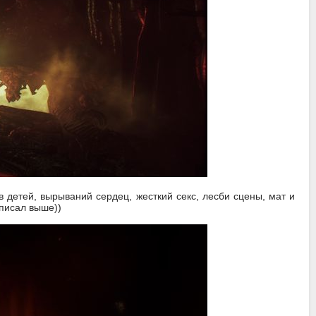
 детей, вырываний сердец, жесткий секс, лесби сцены, мат и
 писал выше))