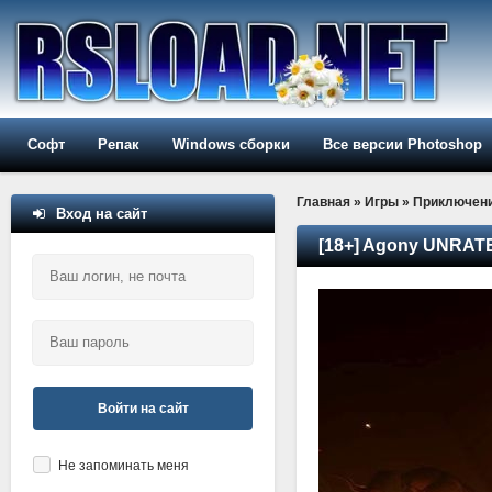
Софт
Репак
Windows сборки
Все версии Photoshop
Главная
»
Игры
»
Приключен
Вход на сайт
[18+] Agony UNRAT
Войти на сайт
Не запоминать меня