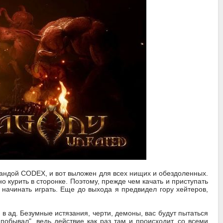
мандой CODEX, и вот выложен для всех нищих и обездоленных.
но курить в сторонке. Поэтому, прежде чем качать и приступать
о начинать играть. Еще до выхода я предвидел гору хейтеров,
а в ад. Безумные истязания, черти, демоны, вас будут пытаться
побывал", ведь действие как раз там и происходит, со всеми