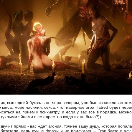
тик, вышедший буквально вчера вечером, уже был изнасилован ко
 мяса, море насилия, секса, что, наверное игра Hatred будет нерв
исаться на прием к психиатру, и если у вас все в порядке, можн
 тухлыми яйцами в ее адрес..но когда их не было?))
 звучит прямо - вас ждет агония, точнее вашу душу, которая попал
битатели, ведь лучше фразы и не придумаешь: "как будто в аду 