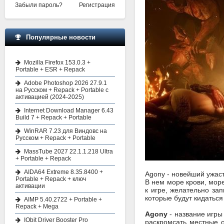
Забыли пароль?
Регистрация
Популярные новости
Mozilla Firefox 153.0.3 +
Portable + ESR + Repack
Adobe Photoshop 2026 27.9.1
на Русском + Repack + Portable с
активацией (2024-2025)
Internet Download Manager 6.43
Build 7 + Repack + Portable
WinRAR 7.23 для Виндовс на
Русском + Repack + Portable
MassTube 2027 22.1.1.218 Ultra
+ Portable + Repack
AIDA64 Extreme 8.35.8400 +
Agony - новейший ужас
Portable + Repack + ключ
В нем море крови, море
активации
к игре, желательно зап
которые будут кидаться
AIMP 5.40.2722 + Portable +
Repack + Mega
Agony
- название игры
IObit Driver Booster Pro
раскромсать местные о