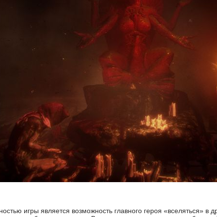
остью игры является возможность главного героя «вселяться» в др