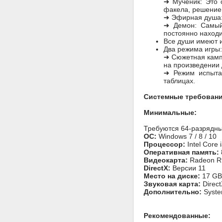
➜ Мученик: Это 
факела, решение 
➜ Эфирная душа: 
➜ Демон: Самый
постоянно находи
Все души имеют и
Два режима игры:
➜ Сюжетная кампа
на произведении
➜ Режим испытан
таблицах.
Системные требовани
Минимальные:
Требуются 64-разрядны
ОС:
Windows 7 / 8 / 10
Процессор:
Intel Core 
Оперативная память:
Видеокарта:
Radeon R9
DirectX:
Версии 11
Место на диске:
17 GB
Звуковая карта:
Direct
Дополнительно:
Syste
Рекомендованные: