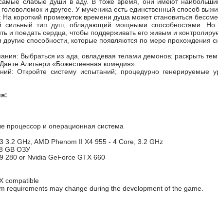
самые слабые души в аду. В тоже время, они имеют наибольший
головоломок и другое. У мученика есть единственный способ выжив
На короткий промежуток времени душа может становиться бессмер
 сильный тип душ, обладающий мощными способностями. Но и 
ть и поедать сердца, чтобы поддерживать его живым и контролир
 другие способности, которые появляются по мере прохождения с
ния: Выбраться из ада, овладевая телами демонов; раскрыть тем
 Данте Алигьери «Божественная комедия».
ий: Откройте систему испытаний; процедурно генерируемые ур
я:
е процессор и операционная система
i3 3.2 GHz, AMD Phenom II X4 955 - 4 Core, 3.2 GHz
8 GB ОЗУ
 280 or Nvidia GeForce GTX 660
X compatible
m requirements may change during the development of the game.