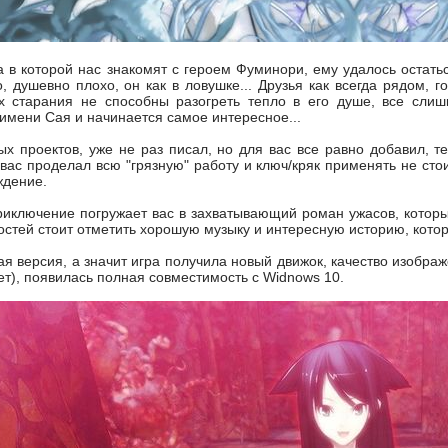
ра в которой нас знакомят с героем Фуминори, ему удалось остат
о, душевно плохо, он как в ловушке... Друзья как всегда рядом, 
их старания не способны разогреть тепло в его душе, все сли
имени Сая и начинается самое интересное...
х проектов, уже не раз писал, но для вас все равно добавил, т
а вас проделал всю "грязную" работу и ключ/кряк применять не сто
ждение.
иключение погружает вас в захватывающий роман ужасов, который
стей стоит отметить хорошую музыку и интересную историю, котор
я версия, а значит игра получила новый движок, качество изображ
нет), появилась полная совместимость с Widnows 10.