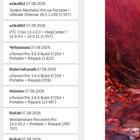
aziko662
07.08.2026
System Mechanic Pro на Русском +
Ultimate Defense 26.5.1.249
(1 557)
aziko662
07.08.2026
PTC Creo 13.4.0.0 + HelpCenter +
12.4.4.0 + 10.0.11
(1 557)
Чебурашка
07.08.2026
uTorrent Pro 3.6.0 Build 47254 +
Portable + Repack
(1 822)
RubertoKavalli
07.08.2026
uTorrent Pro 3.6.0 Build 47254 +
Portable + Repack
(259)
Hisheen
07.08.2026
uTorrent Pro 3.6.0 Build 47254 +
Portable + Repack
(13 087)
RuFull
07.08.2026
Wondershare Recoverit Pro
14.0.34.2 + Portable + Repack
(295
701)
RuFull
07.08.2026