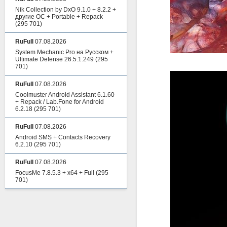
Nik Collection by DxO 9.1.0 + 8.2.2 +
другие ОС + Portable + Repack
(295 701)
RuFull
07.08.2026
System Mechanic Pro на Русском +
Ultimate Defense 26.5.1.249
(295
701)
RuFull
07.08.2026
Coolmuster Android Assistant 6.1.60
+ Repack / Lab.Fone for Android
6.2.18
(295 701)
RuFull
07.08.2026
Android SMS + Contacts Recovery
6.2.10
(295 701)
RuFull
07.08.2026
FocusMe 7.8.5.3 + x64 + Full
(295
701)