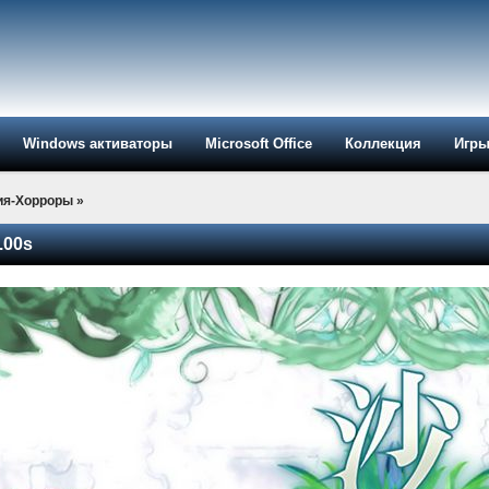
Windows активаторы
Microsoft Office
Коллекция
Игр
ия-Хорроры
»
.00s