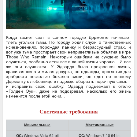
Когда гаснет свет, в сонном городке Дормонте начинают
тлеть угольки тьмы. По городу ходят слухи о таинственных
исчезновениях, порождая панику и безрассудный страх, и
вот уже тьма простирает свои неприветливые объятия в игре
Those Who Remain. Некоторым ошибкам не суждено было
случиться, особенно если все в вашей жизни хорошо... И все
же они случаются. У Эдварда была прекрасная жизнь,
красивая жена и милая дочурка, но однажды, проглотив для
храбрости несколько бокалов виски, он едет по ночному
Дормонту к любовнице в надежде оборвать порочную связь –
и исправить свою ошибку. Эдвард подъезжает к отелю
«Голден Оук», даже не подозревая, насколько его жизнь
изменится после этой ночи...
Системные требования
Минимальные
Максимальные
ОС:
Windows Vista 64-bit
ОС:
Windows 7-10 64-bit