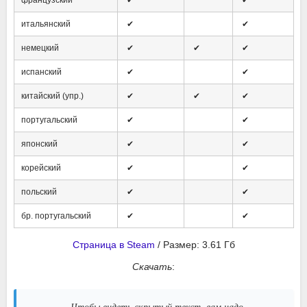
французский
✔
✔
итальянский
✔
✔
немецкий
✔
✔
✔
испанский
✔
✔
китайский (упр.)
✔
✔
✔
португальский
✔
✔
японский
✔
✔
корейский
✔
✔
польский
✔
✔
бр. португальский
✔
✔
Страница в Steam
/ Размер: 3.61 Гб
Скачать
:
Чтобы видеть скрытый текст, вам надо