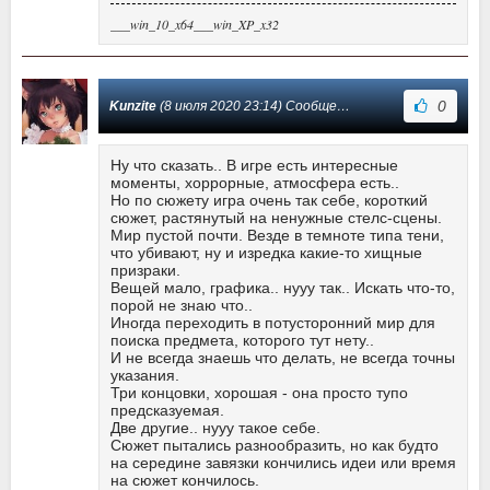
___win_10_x64___win_XP_x32
0
Kunzite
(8 июля 2020 23:14) Сообщение #7
Ну что сказать.. В игре есть интересные
моменты, хоррорные, атмосфера есть..
Но по сюжету игра очень так себе, короткий
сюжет, растянутый на ненужные стелс-сцены.
Мир пустой почти. Везде в темноте типа тени,
что убивают, ну и изредка какие-то хищные
призраки.
Вещей мало, графика.. нууу так.. Искать что-то,
порой не знаю что..
Иногда переходить в потусторонний мир для
поиска предмета, которого тут нету..
И не всегда знаешь что делать, не всегда точны
указания.
Три концовки, хорошая - она просто тупо
предсказуемая.
Две другие.. нууу такое себе.
Сюжет пытались разнообразить, но как будто
на середине завязки кончились идеи или время
на сюжет кончилось.