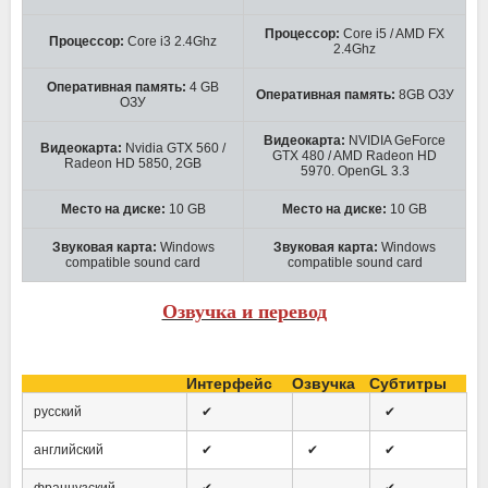
Процессор:
Core i5 / AMD FX
Процессор:
Core i3 2.4Ghz
2.4Ghz
Оперативная память:
4 GB
Оперативная память:
8GB ОЗУ
ОЗУ
Видеокарта:
NVIDIA GeForce
Видеокарта:
Nvidia GTX 560 /
GTX 480 / AMD Radeon HD
Radeon HD 5850, 2GB
5970. OpenGL 3.3
Место на диске:
10 GB
Место на диске:
10 GB
Звуковая карта:
Windows
Звуковая карта:
Windows
compatible sound card
compatible sound card
Озвучка и перевод
Интерфейс
Озвучка
Субтитры
русский
✔
✔
английский
✔
✔
✔