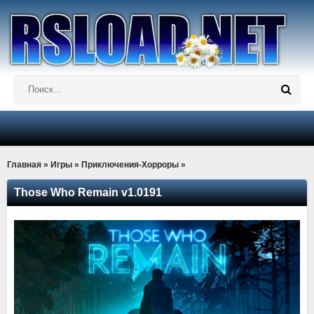
Главная
»
Игры
»
Приключения-Хорроры
»
Those Who Remain v1.0191