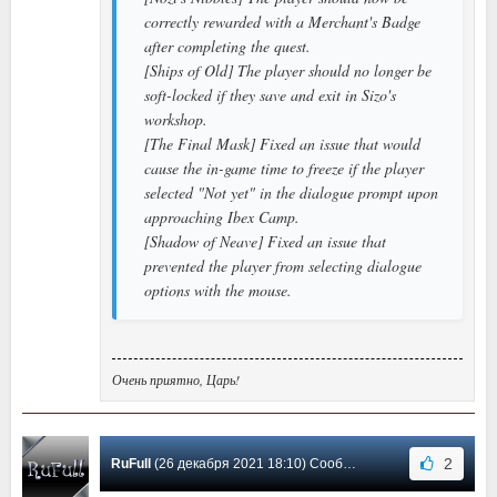
correctly rewarded with a Merchant's Badge
after completing the quest.
[Ships of Old] The player should no longer be
soft-locked if they save and exit in Sizo's
workshop.
[The Final Mask] Fixed an issue that would
cause the in-game time to freeze if the player
selected "Not yet" in the dialogue prompt upon
approaching Ibex Camp.
[Shadow of Neave] Fixed an issue that
prevented the player from selecting dialogue
options with the mouse.
Очень приятно, Царь!
2
RuFull
(26 декабря 2021 18:10) Сообщение #3