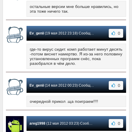
остальные версии мне больше нравились, но
эта тоже ничего так.
0
Ev_genii
(19 мая 2012 23:18) Сообщение #10
где-то вирус сидит. комп работает минут десять
-потом виснет намертво. Я из-за него половину
установленных программ снёс, пока
разобрался в чём дело.
0
Ev_genii
(14 мая 2012 00:23) Сообщение #9
очередной прикол .ща поиграем!!!!
0
areg1998
(12 мая 2012 03:23) Сообщение #8