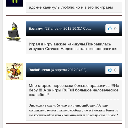
адские каникулы люблю,но и в это поиграем
0
Баламут
(23 апреля 2012 16:31) Сообщение #7
Играл в игру адские каникулы.Понравилась
игрушка.Скачаю.Надеюсь эта тоже понравится.
0
RadioBureau
(4 апреля 2012 04:02) Сообщение #6
Мне старые персонажи больше нравились !!!Не
беру !!! А за игры RuFull большое человеческое
спасибо !!!
Это вам не как либо что и ни что либо как ! А что
касательно относительно вообще , то всё может быть , а
то коснись вдруг чего - вот оно вам и пожалуйста ! Я всё !