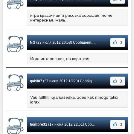
игра красочная и рисовка хорошая, но не
интересная, жаль..
0
NG
(29 июля 2012 20:58) Сообщение #13
Игра интересная, но короткая.
0
qabil07
(27 июня 2012 18:29) Сообщение #12
Vau fullllllll iqra sasedka, zdes kak mnoqo takix
iqrax
0
hombre31
(17 июня 2012 22:51) Сообщение #11