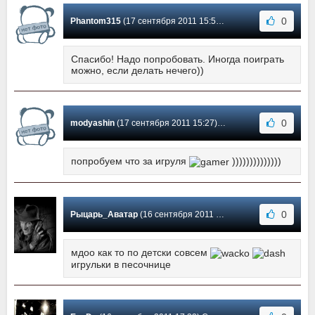
0
Phantom315
(17 сентября 2011 15:55) Сообщение #5
Спасибо! Надо попробовать. Иногда поиграть
можно, если делать нечего))
0
modyashin
(17 сентября 2011 15:27) Сообщение #4
попробуем что за игруля
))))))))))))))
0
Рыцарь_Аватар
(16 сентября 2011 22:50) Сообщение #3
мдоо как то по детски совсем
игрульки в песочнице