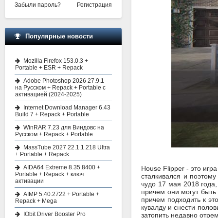
Забыли пароль?
Регистрация
Популярные новости
Mozilla Firefox 153.0.3 +
Portable + ESR + Repack
Adobe Photoshop 2026 27.9.1
на Русском + Repack + Portable с
активацией (2024-2025)
Internet Download Manager 6.43
Build 7 + Repack + Portable
WinRAR 7.23 для Виндовс на
Русском + Repack + Portable
MassTube 2027 22.1.1.218 Ultra
+ Portable + Repack
AIDA64 Extreme 8.35.8400 +
House Flipper - это иг
Portable + Repack + ключ
сталкивался и поэтому
активации
чудо 17 мая 2018 года
причем они могут быть
AIMP 5.40.2722 + Portable +
причем подходить к это
Repack + Mega
кувалду и снести полов
IObit Driver Booster Pro
затопить недавно отре