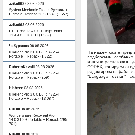
aziko662
08.08.2026
System Mechanic Pro на Русском +
Ultimate Defense 26.5.1.249
(1 557)
aziko662
08.08.2026
PTC Creo 13.4.0.0 + HelpCenter +
12.4.4.0 + 10.0.11
(1 557)
Чебурашка
08.08.2026
На нашем сайте предлаг
uTorrent Pro 3.6.0 Build 47254 +
Portable + Repack
(1 822)
подборками, особенно 
конечно распаковать, д
CODEX, копируем оттуда
RubertoKavalli
08.08.2026
редактировать файл "st
uTorrent Pro 3.6.0 Build 47254 +
"Language=russian" - с
Portable + Repack
(259)
Hisheen
08.08.2026
uTorrent Pro 3.6.0 Build 47254 +
Portable + Repack
(13 087)
RuFull
08.08.2026
Wondershare Recoverit Pro
14.0.34.2 + Portable + Repack
(295
701)
RuFull
08.08.2026