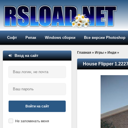
Софт
Репак
Windows сборки
Все версии Photoshop
Главная
»
Игры
»
Инди
»
Вход на сайт
House Flipper 1.222
Войти на сайт
Не запоминать меня