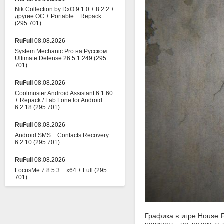
Nik Collection by DxO 9.1.0 + 8.2.2 +
другие ОС + Portable + Repack
(295 701)
RuFull
08.08.2026
System Mechanic Pro на Русском +
Ultimate Defense 26.5.1.249
(295
701)
RuFull
08.08.2026
Coolmuster Android Assistant 6.1.60
+ Repack / Lab.Fone for Android
6.2.18
(295 701)
RuFull
08.08.2026
Android SMS + Contacts Recovery
6.2.10
(295 701)
RuFull
08.08.2026
FocusMe 7.8.5.3 + x64 + Full
(295
701)
Графика в игре House F