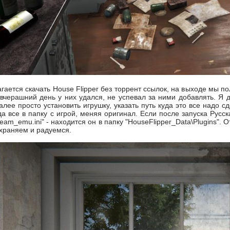
ается скачать House Flipper без торрент ссылок, на выходе мы п
вчерашний день у них удался, не успевал за ними добавлять. Я д
алее просто установить игрушку, указать путь куда это все надо 
 все в папку с игрой, меняя оригинал. Если после запуска Русска
eam_emu.ini" - находится он в папку "HouseFlipper_Data\Plugins".
охраняем и радуемся.