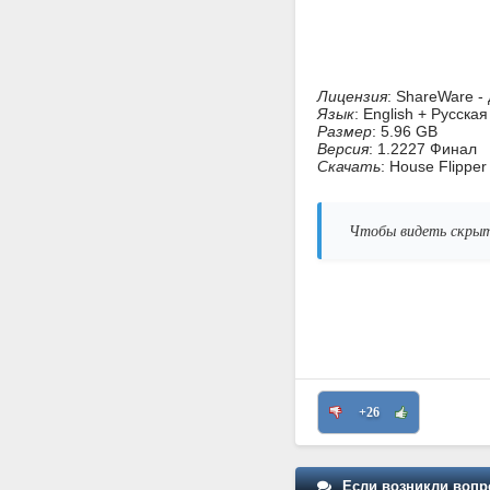
Лицензия
: ShareWare -
Язык
: English + Русска
Размер
: 5.96 GB
Версия
: 1.2227 Финал
Скачать
: House Flippe
Чтобы видеть скрыт
+26
Если возникли вопр