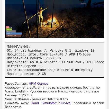
МИНИМАЛЬНЫЕ:

ОС: 64-bit Windows 7, Windows 8.1, Windows 10

Процессор: Intel Core i3-4340 / AMD FX-6300

Оперативная память: 2 GB ОЗУ

Видеокарта: NVIDIA GeForce GTX 960 2GB / AMD Radeon R
DirectX: Версии 11

Сеть: Широкополосное подключение к интернету

Место на диске: 2 GB
Разработчик
:
HFM Games
Лицензия
: ShareWare - у нас вы можете скачать бесплатно
Язык
: English - Русская версия и Русификатор отсутствуют
Размер
: 1.26 GB
Версия
: Финал - релиз от DARKSiDERS
Скачать игру
Hand Simulator: Survival
последней версии
бесплатно