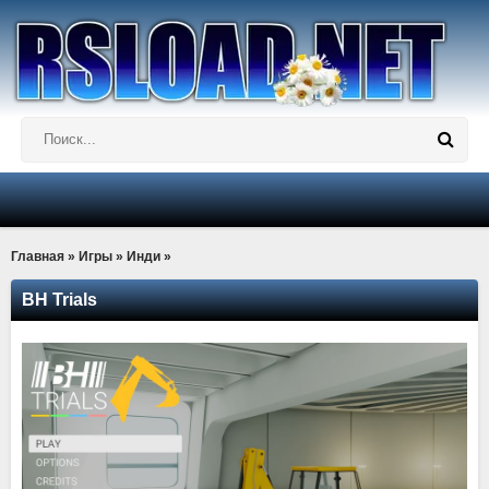
Главная
»
Игры
»
Инди
»
BH Trials