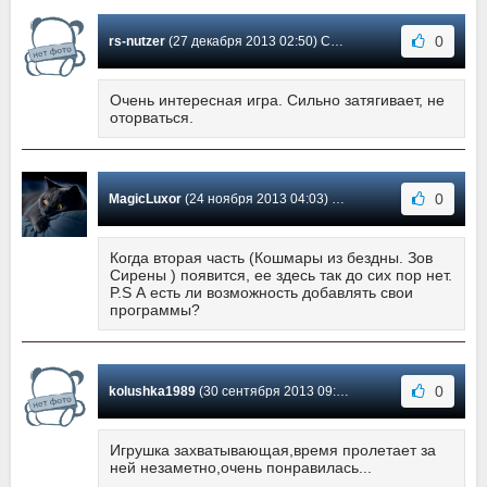
0
rs-nutzer
(27 декабря 2013 02:50) Сообщение #15
Очень интересная игра. Сильно затягивает, не
оторваться.
0
MagicLuxor
(24 ноября 2013 04:03) Сообщение #14
Когда вторая часть (Кошмары из бездны. Зов
Сирены ) появится, ее здесь так до сих пор нет.
P.S А есть ли возможность добавлять свои
программы?
0
kolushka1989
(30 сентября 2013 09:59) Сообщение #13
Игрушка захватывающая,время пролетает за
ней незаметно,очень понравилась...