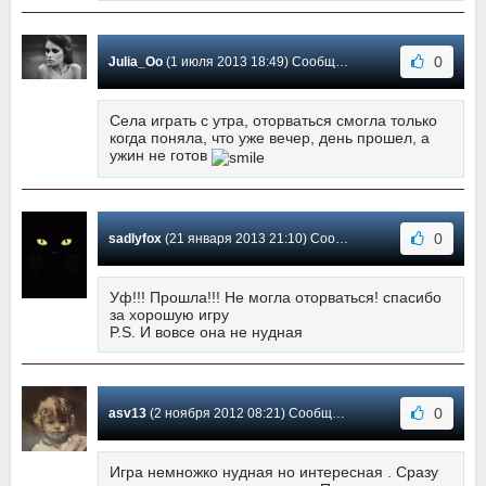
0
Julia_Oo
(1 июля 2013 18:49) Сообщение #12
Села играть с утра, оторваться смогла только
когда поняла, что уже вечер, день прошел, а
ужин не готов
0
sadlyfox
(21 января 2013 21:10) Сообщение #11
Уф!!! Прошла!!! Не могла оторваться! спасибо
за хорошую игру
P.S. И вовсе она не нудная
0
asv13
(2 ноября 2012 08:21) Сообщение #10
Игра немножко нудная но интересная . Сразу