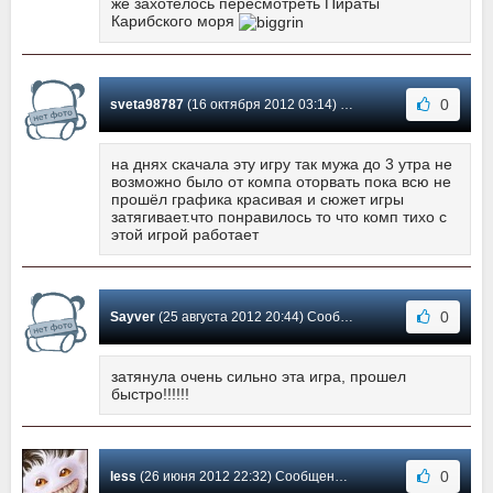
же захотелось пересмотреть Пираты
Карибского моря
0
sveta98787
(16 октября 2012 03:14) Сообщение #9
на днях скачала эту игру так мужа до 3 утра не
возможно было от компа оторвать пока всю не
прошёл графика красивая и сюжет игры
затягивает.что понравилось то что комп тихо с
этой игрой работает
0
Sayver
(25 августа 2012 20:44) Сообщение #8
затянула очень сильно эта игра, прошел
быстро!!!!!!
0
less
(26 июня 2012 22:32) Сообщение #7