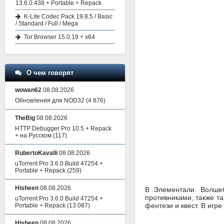
13.6.0.438 + Portable + Repack
K-Lite Codec Pack 19.8.5 / Basic
/ Standard / Full / Mega
Tor Browser 15.0.19 + x64
О чем говорят
wowan62
08.08.2026
Обновления для NOD32
(4 876)
TheBig
08.08.2026
HTTP Debugger Pro 10.5 + Repack
+ на Русском
(117)
RubertoKavalli
08.08.2026
uTorrent Pro 3.6.0 Build 47254 +
Portable + Repack
(259)
Hisheen
08.08.2026
В Элементали. Волшеб
противниками, также т
uTorrent Pro 3.6.0 Build 47254 +
фентези и квест. В игр
Portable + Repack
(13 087)
Hisheen
08.08.2026