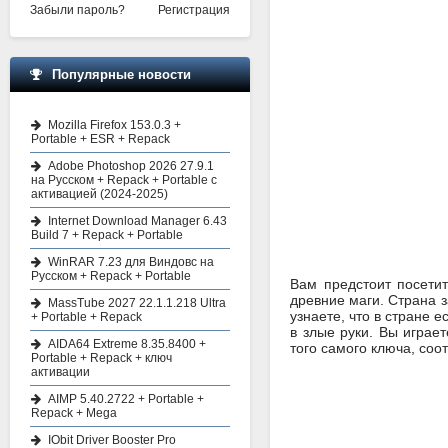
Забыли пароль?
Регистрация
Популярные новости
Mozilla Firefox 153.0.3 +
Portable + ESR + Repack
Adobe Photoshop 2026 27.9.1
на Русском + Repack + Portable с
активацией (2024-2025)
Internet Download Manager 6.43
Build 7 + Repack + Portable
WinRAR 7.23 для Виндовс на
Русском + Repack + Portable
Вам предстоит посети
древние маги. Страна 
MassTube 2027 22.1.1.218 Ultra
узнаете, что в стране 
+ Portable + Repack
в злые руки. Вы играе
AIDA64 Extreme 8.35.8400 +
того самого ключа, соот
Portable + Repack + ключ
активации
AIMP 5.40.2722 + Portable +
Repack + Mega
IObit Driver Booster Pro