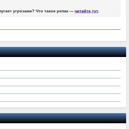
пугает угрозами? Что такое репак —
читайте тут
.