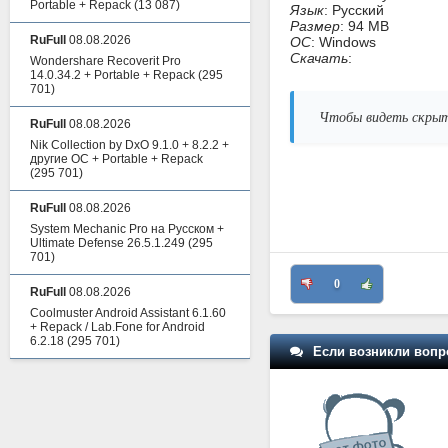
Portable + Repack
(13 087)
Язык
: Русский
Размер
: 94 MB
RuFull
08.08.2026
ОС
: Windows
Скачать
:
Wondershare Recoverit Pro
14.0.34.2 + Portable + Repack
(295
701)
Чтобы видеть скрыт
RuFull
08.08.2026
Nik Collection by DxO 9.1.0 + 8.2.2 +
другие ОС + Portable + Repack
(295 701)
RuFull
08.08.2026
System Mechanic Pro на Русском +
Ultimate Defense 26.5.1.249
(295
701)
0
RuFull
08.08.2026
Coolmuster Android Assistant 6.1.60
+ Repack / Lab.Fone for Android
6.2.18
(295 701)
Если возникли вопр