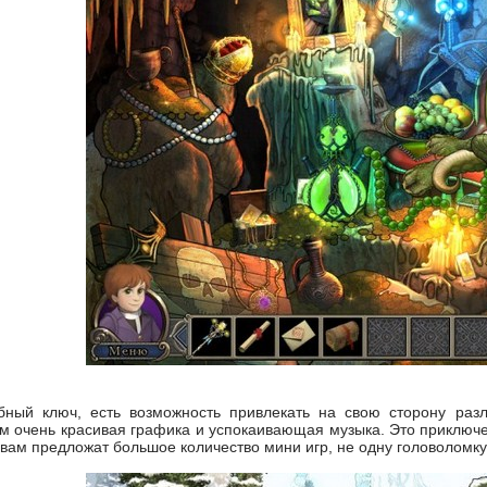
ный ключ, есть возможность привлекать на свою сторону разл
ам очень красивая графика и успокаивающая музыка. Это приклю
е вам предложат большое количество мини игр, не одну головолом