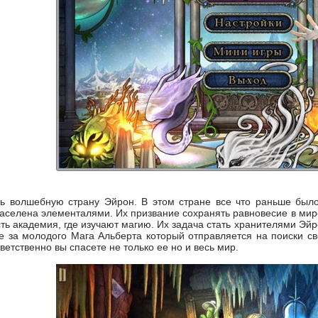
ть волшебную страну Эйрон. В этом стране все что раньше был
заселена элементалями. Их призвание сохранять равновесие в ми
есть академия, где изучают магию. Их задача стать хранителями Эй
те за молодого Мага Альберта который отправляется на поиски с
ветственно вы спасете не только ее но и весь мир.