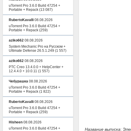
uTorrent Pro 3.6.0 Build 47254 +
Portable + Repack
(13 087)
RubertoKavalli
08.08.2026
uTorrent Pro 3.6.0 Build 47254 +
Portable + Repack
(259)
aziko662
08.08.2026
System Mechanic Pro на Русском +
Ultimate Defense 26.5.1.249
(1 557)
aziko662
08.08.2026
PTC Creo 13.4.0.0 + HelpCenter +
12.4.4.0 + 10.0.11
(1 557)
Чебурашка
08.08.2026
uTorrent Pro 3.6.0 Build 47254 +
Portable + Repack
(1 822)
RubertoKavalli
08.08.2026
uTorrent Pro 3.6.0 Build 47254 +
Portable + Repack
(259)
Hisheen
08.08.2026
uTorrent Pro 3.6.0 Build 47254 +
Название выпуска
: Эл