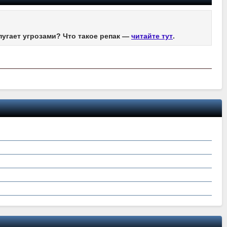
пугает угрозами? Что такое репак —
читайте тут
.