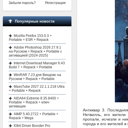
Забыли пароль?
Регистрация
Популярные новости
Mozilla Firefox 153.0.3 +
Portable + ESR + Repack
Adobe Photoshop 2026 27.9.1
на Русском + Repack + Portable с
активацией (2024-2025)
Internet Download Manager 6.43
Build 7 + Repack + Portable
WinRAR 7.23 для Виндовс на
Русском + Repack + Portable
MassTube 2027 22.1.1.218 Ultra
+ Portable + Repack
AIDA64 Extreme 8.35.8400 +
Portable + Repack + ключ
активации
Антиквар 3. Последняя
AIMP 5.40.2722 + Portable +
Нетвилль, его жители
Repack + Mega
пропали, исчезли и ни
города и его жителей в
IObit Driver Booster Pro