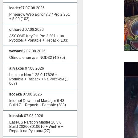
leader97
07.08.2026
Pinegrow Web Editor 7.7 / Pro 2.951
+ 5.99
(102)
cithared
07.08.2026
ASCOMP KeyCtrl Pro 2.201 + на
Русском + Portable + Repack
(133)
wowan62
07.08.2026
Обновления для NOD32
(4 875)
alivakos
07.08.2026
Luminar Neo 1.28.0.17626 +
Portable + Repack + на Русском
(1
667)
воська
07.08.2026
Internet Download Manager 6.43
Build 7 + Repack + Portable
(283)
kossiak
07.08.2026
EaseUS Partition Master 20.5.0
Build 202608010610 + WinPE +
Repack на Русском
(27)