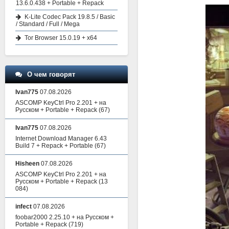
13.6.0.438 + Portable + Repack
K-Lite Codec Pack 19.8.5 / Basic
/ Standard / Full / Mega
Tor Browser 15.0.19 + x64
О чем говорят
Ivan775
07.08.2026
ASCOMP KeyCtrl Pro 2.201 + на
Русском + Portable + Repack
(67)
Ivan775
07.08.2026
Internet Download Manager 6.43
Build 7 + Repack + Portable
(67)
Hisheen
07.08.2026
ASCOMP KeyCtrl Pro 2.201 + на
Русском + Portable + Repack
(13
084)
infect
07.08.2026
foobar2000 2.25.10 + на Русском +
Portable + Repack
(719)