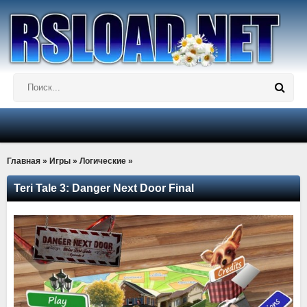
Главная
»
Игры
»
Логические
»
Teri Tale 3: Danger Next Door Final