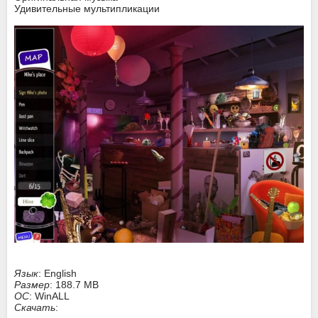
Удивительные мультипликации
Язык
: English
Размер
: 188.7 MB
ОС
: WinALL
Скачать
: