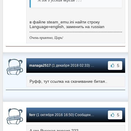
в файле steam_emu.ini найти строку
Language=english, заменить на russian
Очень приятно, Царь!
5
managa2517
(1 декабря 2018 02:33) Сообщение #3
Руфф, тут ссылка на скачивание битая..
5
ferr
(1 октября 2016 16:50) Сообщение #2
А где Русская версия ???