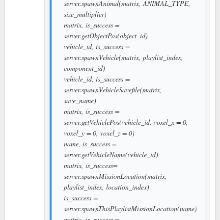
server.spawnAnimal(matrix, ANIMAL_TYPE,
size_multiplier)
matrix, is_success =
server.getObjectPos(object_id)
vehicle_id, is_success =
server.spawnVehicle(matrix, playlist_index,
component_id)
vehicle_id, is_success =
server.spawnVehicleSavefile(matrix,
save_name)
matrix, is_success =
server.getVehiclePos(vehicle_id, voxel_x = 0,
voxel_y = 0, voxel_z = 0)
name, is_success =
server.getVehicleName(vehicle_id)
matrix, is_success=
server.spawnMissionLocation(matrix,
playlist_index, location_index)
is_success =
server.spawnThisPlaylistMissionLocation(name)
matrix, is_success =