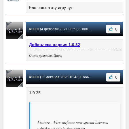
Еле нашел эту игру тут
0
RuFull
(4 февраля 2021 08:52) Сообщение #30
Добавлена версия 1.0.32
Очень приятно, Царь!
0
RuFull
(12 декабря 2020 16:43) Сообщение #29
1.0.25
Feature - Fire surfaces now spread between
vehicles upon physics contact