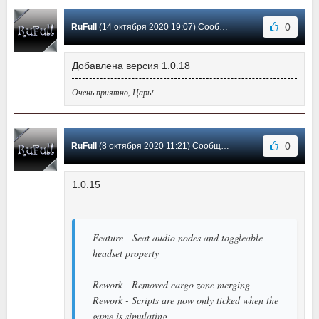
0
RuFull
(14 октября 2020 19:07) Сообщение #25
Добавлена версия 1.0.18
Очень приятно, Царь!
0
RuFull
(8 октября 2020 11:21) Сообщение #24
1.0.15
Feature - Seat audio nodes and toggleable
headset property
Rework - Removed cargo zone merging
Rework - Scripts are now only ticked when the
game is simulating