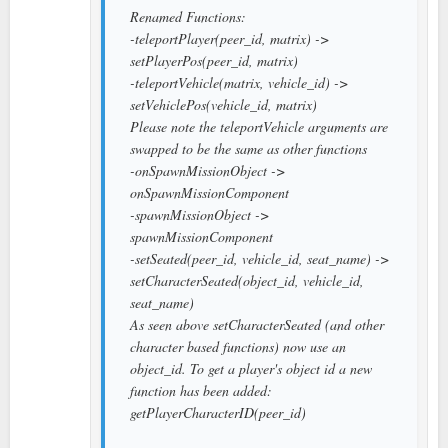
Renamed Functions:
-teleportPlayer(peer_id, matrix) ->
setPlayerPos(peer_id, matrix)
-teleportVehicle(matrix, vehicle_id) ->
setVehiclePos(vehicle_id, matrix)
Please note the teleportVehicle arguments are
swapped to be the same as other functions
-onSpawnMissionObject ->
onSpawnMissionComponent
-spawnMissionObject ->
spawnMissionComponent
-setSeated(peer_id, vehicle_id, seat_name) ->
setCharacterSeated(object_id, vehicle_id,
seat_name)
As seen above setCharacterSeated (and other
character based functions) now use an
object_id. To get a player's object id a new
function has been added:
getPlayerCharacterID(peer_id)