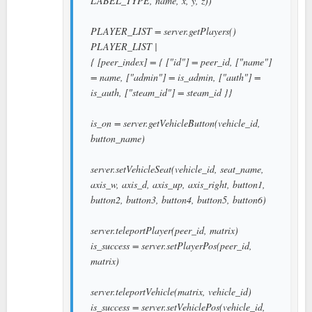
LABEL_TYPE, name, x, y, z))
PLAYER_LIST = server.getPlayers()
PLAYER_LIST |
{ [peer_index] = { ["id"] = peer_id, ["name"]
= name, ["admin"] = is_admin, ["auth"] =
is_auth, ["steam_id"] = steam_id }}
is_on = server.getVehicleButton(vehicle_id,
button_name)
server.setVehicleSeat(vehicle_id, seat_name,
axis_w, axis_d, axis_up, axis_right, button1,
button2, button3, button4, button5, button6)
server.teleportPlayer(peer_id, matrix)
is_success = server.setPlayerPos(peer_id,
matrix)
server.teleportVehicle(matrix, vehicle_id)
is_success = server.setVehiclePos(vehicle_id,