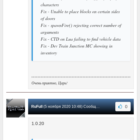
characters
Fix - Unable to place blocks on certain sides
of doors
Fix - spawnFire() rejecting correct number of
arguments
Fix - CTD on Lua failing to find vehicle data
Fix - Dev Train Junction MC showing in
inventory
Очень приятно, Царь!
0
RuFull
(5 ноября 2020 10:48) Сообщение #26
1.0.20