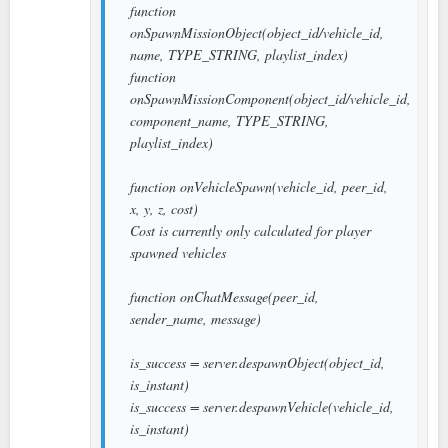
function
onSpawnMissionObject(object_id/vehicle_id,
name, TYPE_STRING, playlist_index)
function
onSpawnMissionComponent(object_id/vehicle_id,
component_name, TYPE_STRING,
playlist_index)
function onVehicleSpawn(vehicle_id, peer_id,
x, y, z, cost)
Cost is currently only calculated for player
spawned vehicles
function onChatMessage(peer_id,
sender_name, message)
is_success = server.despawnObject(object_id,
is_instant)
is_success = server.despawnVehicle(vehicle_id,
is_instant)