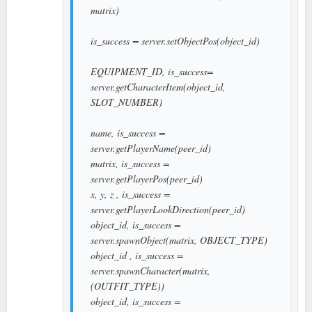
matrix)
is_success = server.setObjectPos(object_id)
EQUIPMENT_ID, is_success=
server.getCharacterItem(object_id,
SLOT_NUMBER)
name, is_success =
server.getPlayerName(peer_id)
matrix, is_success =
server.getPlayerPos(peer_id)
x, y, z , is_success =
server.getPlayerLookDirection(peer_id)
object_id, is_success =
server.spawnObject(matrix, OBJECT_TYPE)
object_id , is_success =
server.spawnCharacter(matrix,
(OUTFIT_TYPE))
object_id, is_success =