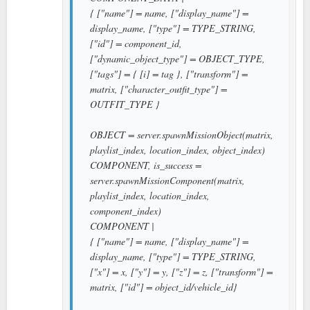
{ ["name"] = name, ["display_name"] =
display_name, ["type"] = TYPE_STRING,
["id"] = component_id,
["dynamic_object_type"] = OBJECT_TYPE,
["tags"] = { [i] = tag }, ["transform"] =
matrix, ["character_outfit_type"] =
OUTFIT_TYPE }
OBJECT = server.spawnMissionObject(matrix,
playlist_index, location_index, object_index)
COMPONENT, is_success =
server.spawnMissionComponent(matrix,
playlist_index, location_index,
component_index)
COMPONENT |
{ ["name"] = name, ["display_name"] =
display_name, ["type"] = TYPE_STRING,
["x"] = x, ["y"] = y, ["z"] = z, ["transform"] =
matrix, ["id"] = object_id/vehicle_id}