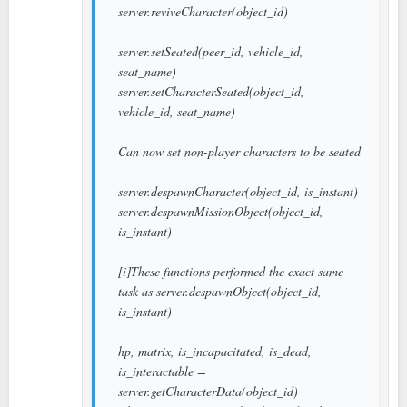
server.reviveCharacter(object_id)
server.setSeated(peer_id, vehicle_id,
seat_name)
server.setCharacterSeated(object_id,
vehicle_id, seat_name)
Can now set non-player characters to be seated
server.despawnCharacter(object_id, is_instant)
server.despawnMissionObject(object_id,
is_instant)
[i]These functions performed the exact same
task as server.despawnObject(object_id,
is_instant)
hp, matrix, is_incapacitated, is_dead,
is_interactable =
server.getCharacterData(object_id)