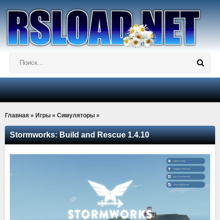
Главная
»
Игры
»
Симуляторы
»
Stormworks: Build and Rescue 1.4.10