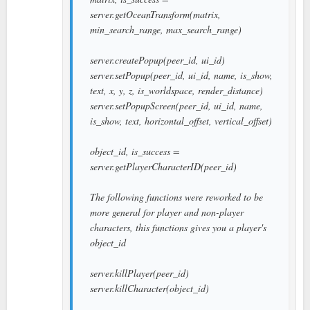
server.getOceanTransform(matrix,
min_search_range, max_search_range)
server.createPopup(peer_id, ui_id)
server.setPopup(peer_id, ui_id, name, is_show,
text, x, y, z, is_worldspace, render_distance)
server.setPopupScreen(peer_id, ui_id, name,
is_show, text, horizontal_offset, vertical_offset)
object_id, is_success =
server.getPlayerCharacterID(peer_id)
The following functions were reworked to be
more general for player and non-player
characters, this functions gives you a player's
object_id
server.killPlayer(peer_id)
server.killCharacter(object_id)