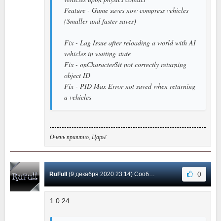
Feature - Game saves now compress vehicles
(Smaller and faster saves)
Fix - Lag Issue after reloading a world with AI
vehicles in waiting state
Fix - onCharacterSit not correctly returning
object ID
Fix - PID Max Error not saved when returning
a vehicles
Очень приятно, Царь!
0
RuFull
(9 декабря 2020 23:14) Сообщение #28
1.0.24