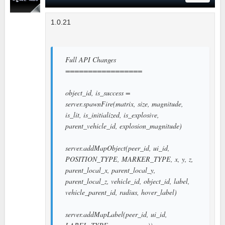
1.0.21
Full API Changes
=================
object_id, is_success =
server.spawnFire(matrix, size, magnitude,
is_lit, is_initialized, is_explosive,
parent_vehicle_id, explosion_magnitude)
server.addMapObject(peer_id, ui_id,
POSITION_TYPE, MARKER_TYPE, x, y, z,
parent_local_x, parent_local_y,
parent_local_z, vehicle_id, object_id, label,
vehicle_parent_id, radius, hover_label)
server.addMapLabel(peer_id, ui_id,