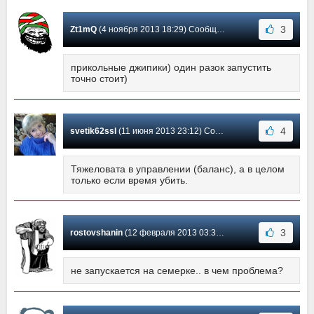
3
Zt1mQ
(4 ноября 2013 18:29) Сообщение #29
прикольные джипики) один разок запустить
точно стоит)
4
svetik62ssl
(11 июня 2013 23:12) Сообщение #28
Тяжеловата в управлении (баланс), а в целом
только если время убить.
3
rostovshanin
(12 февраля 2013 03:30) Сообщение #27
не запускается на семерке.. в чем проблема?