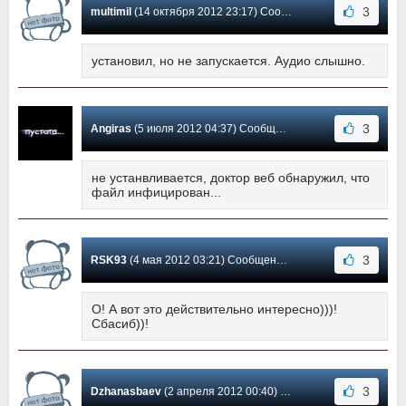
3
multimil
(14 октября 2012 23:17) Сообщение #26
установил, но не запускается. Аудио слышно.
3
Angiras
(5 июля 2012 04:37) Сообщение #25
не устанвливается, доктор веб обнаружил, что
файл инфицирован...
3
RSK93
(4 мая 2012 03:21) Сообщение #24
О! А вот это действительно интересно)))!
Сбасиб))!
3
Dzhanasbaev
(2 апреля 2012 00:40) Сообщение #23