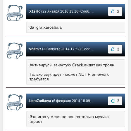
3
X1sHo
(22 января 2016 13:16) Сообщение #32
da igra xaroshaia
3
vbifbvz
(22 августа 2014 17:52) Сообщение #31
Антивирусы зачастую Crack видят как троян
Только звук идет - может NET Framework
требуется
3
LeraZadkova
(6 февраля 2014 18:09) Сообщение #30
Эта игра у меня не пошла только музыка
играет