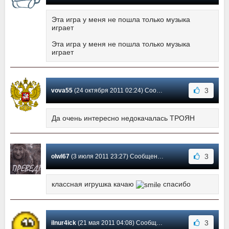
Эта игра у меня не пошла только музыка
играет
Эта игра у меня не пошла только музыка
играет
3
vova55
(24 октября 2011 02:24) Сообщение #22
Да очень интересно недокачалась ТРОЯН
3
olwl67
(3 июля 2011 23:27) Сообщение #21
классная игрушка качаю
спасибо
3
ilnur4ick
(21 мая 2011 04:08) Сообщение #20