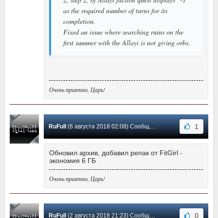
as the required number of turns for its
completion.
Fixed an issue where searching ruins on the
first summer with the Allayi is not giving orbs.
Очень приятно, Царь!
1
RuFull
(6 августа 2018 02:08) Сообщение #10
Обновил архив, добавил репак от FitGirl -
экономия 6 ГБ
Очень приятно, Царь!
0
RuFull
(2 августа 2018 21:23) Сообщение #9