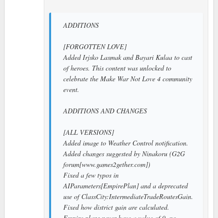
ADDITIONS
[FORGOTTEN LOVE]
Added Irjsko Lasmak and Bayari Kulaa to cast
of heroes. This content was unlocked to
celebrate the Make War Not Love 4 community
event.
ADDITIONS AND CHANGES
[ALL VERSIONS]
Added image to Weather Control notification.
Added changes suggested by Ninakoru (G2G
forum[www.games2gether.com])
Fixed a few typos in
AIParameters[EmpirePlan] and a deprecated
use of ClassCity:IntermediateTradeRoutesGain.
Fixed how district gain are calculated.
Empire plans never have a value of 0, no