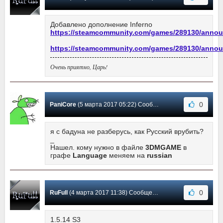
Добавлено дополнение Inferno
https://steamcommunity.com/games/289130/annou
https://steamcommunity.com/games/289130/annou
Очень приятно, Царь!
0
PaniCore
(5 марта 2017 05:22) Сообщение #8
я с бадуна не разберусь, как Русский врубить?
_
Нашел. кому нужно в файле
3DMGAME
в
графе
Language
меняем на
russian
0
RuFull
(4 марта 2017 11:38) Сообщение #7
1.5.14 S3