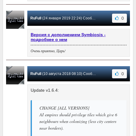
0
RuFull
(24 января 2019 22:24) Сообщение #12
Версия с дополнением Symbiosis -
подробнее о нем
Очень приятно, Царь!
0
RuFull
(10 августа 2018 08:10) Сообщение #11
Update v1.6.4:
CHANGE [ALL VERSIONS]
AI empires should privilege tiles which give 6
neighbours when colonizing (less city centers
near borders).